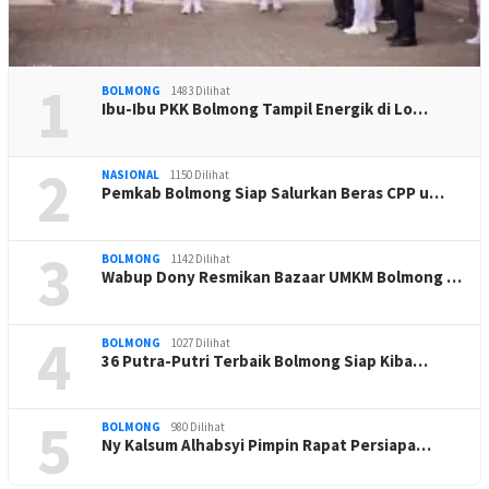
1
BOLMONG
1483 Dilihat
Ibu-Ibu PKK Bolmong Tampil Energik di Lo…
2
NASIONAL
1150 Dilihat
Pemkab Bolmong Siap Salurkan Beras CPP u…
3
BOLMONG
1142 Dilihat
Wabup Dony Resmikan Bazaar UMKM Bolmong …
4
BOLMONG
1027 Dilihat
36 Putra-Putri Terbaik Bolmong Siap Kiba…
5
BOLMONG
980 Dilihat
Ny Kalsum Alhabsyi Pimpin Rapat Persiapa…