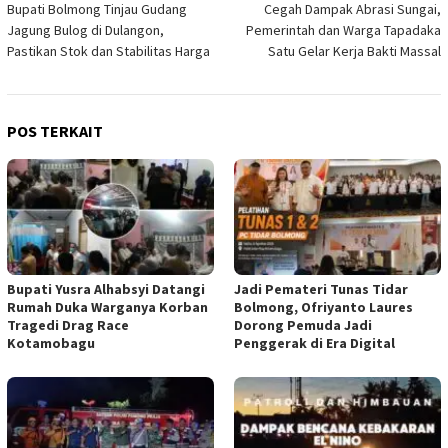
Bupati Bolmong Tinjau Gudang
Cegah Dampak Abrasi Sungai,
pos
Jagung Bulog di Dulangon,
Pemerintah dan Warga Tapadaka
Pastikan Stok dan Stabilitas Harga
Satu Gelar Kerja Bakti Massal
POS TERKAIT
Bupati Yusra Alhabsyi Datangi
Jadi Pemateri Tunas Tidar
Rumah Duka Warganya Korban
Bolmong, Ofriyanto Laures
Tragedi Drag Race
Dorong Pemuda Jadi
Kotamobagu
Penggerak di Era Digital