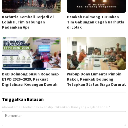
Karhutla Kembali Terjadi di
Pemkab Bolmong Turunkan
Lolak II, Tim Gabungan
Tim Gabungan Cegah Karhutla
Padamkan Api
di Lolak
BKD Bolmong Susun Roadmap
Wabup Dony Lumenta Pimpin
ETPD 2026–2029, Perkuat
Rakor, Pemkab Bolmong
Digitalisasi Keuangan Daerah
Tetapkan Status Siaga Darurat
Tinggalkan Balasan
Alamat email Anda tidak akan dipublikasikan.
Ruas yang wajib ditandai
*