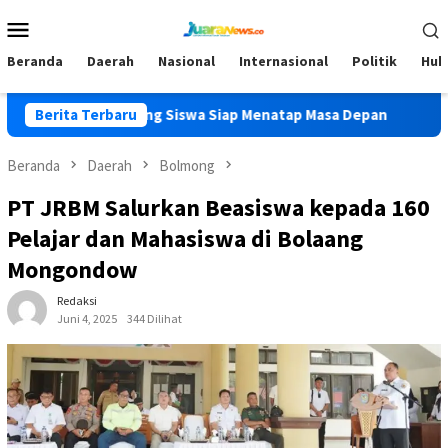
Loncat
Menu
ke
Mobile
konten
Beranda
Daerah
Nasional
Internasional
Politik
Huk
 Dorong Siswa Siap Menatap Masa Depan
Berita Terbaru
Kadis Pendidika
Beranda
Daerah
Bolmong
PT JRBM Salurkan Beasiswa kepada 160
Pelajar dan Mahasiswa di Bolaang
Mongondow
Redaksi
Juni 4, 2025
344 Dilihat