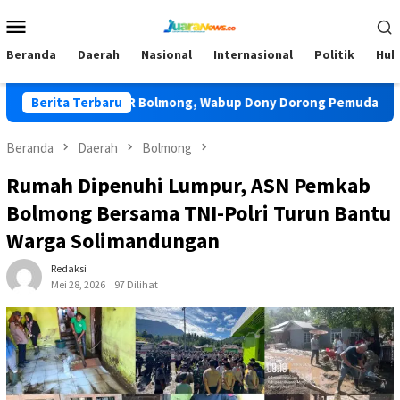
Loncat
Menu
ke
Mobile
konten
Beranda
Daerah
Nasional
Internasional
Politik
Huk
 Tunas TIDAR Bolmong, Wabup Dony Dorong Pemuda Jadi Penga
Berita Terbaru
Beranda
Daerah
Bolmong
Rumah Dipenuhi Lumpur, ASN Pemkab
Bolmong Bersama TNI-Polri Turun Bantu
Warga Solimandungan
Redaksi
Mei 28, 2026
97 Dilihat