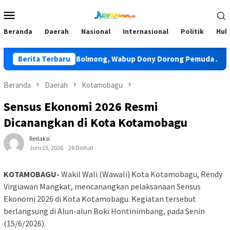
Loncat
Menu
ke
Mobile
konten
Beranda
Daerah
Nasional
Internasional
Politik
Huk
 Tunas TIDAR Bolmong, Wabup Dony Dorong Pemuda Jadi Penga
Berita Terbaru
Beranda
Daerah
Kotamobagu
Sensus Ekonomi 2026 Resmi
Dicanangkan di Kota Kotamobagu
Redaksi
Juni 15, 2026
26 Dilihat
KOTAMOBAGU-
Wakil Wali (Wawali) Kota Kotamobagu, Rendy
Virgiawan Mangkat, mencanangkan pelaksanaan Sensus
Ekonomi 2026 di Kota Kotamobagu. Kegiatan tersebut
berlangsung di Alun-alun Boki Hontinimbang, pada Senin
(15/6/2026).