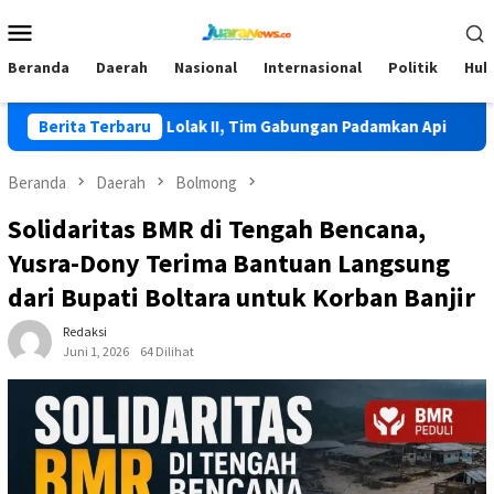
Loncat
Menu
ke
Mobile
konten
Beranda
Daerah
Nasional
Internasional
Politik
Huk
 Terjadi di Lolak II, Tim Gabungan Padamkan Api
Berita Terbaru
HKG PKK 
Beranda
Daerah
Bolmong
Solidaritas BMR di Tengah Bencana,
Yusra-Dony Terima Bantuan Langsung
dari Bupati Boltara untuk Korban Banjir
Redaksi
Juni 1, 2026
64 Dilihat