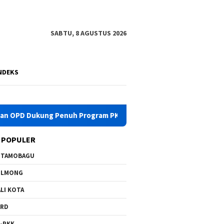
SABTU, 8 AGUSTUS 2026
NDEKS
Dukung Penuh Program PKK
Pemkab Bolmong Turunkan Tim
 POPULER
OTAMOBAGU
OLMONG
LI KOTA
PRD
-PKK