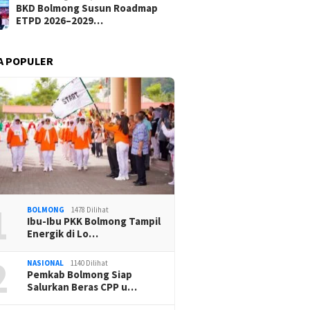
BKD Bolmong Susun Roadmap
ETPD 2026–2029…
A POPULER
1
BOLMONG
1478 Dilihat
Ibu-Ibu PKK Bolmong Tampil
Energik di Lo…
2
NASIONAL
1140 Dilihat
Pemkab Bolmong Siap
Salurkan Beras CPP u…