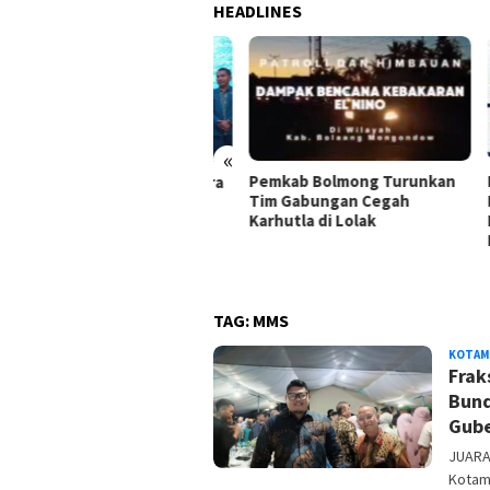
HEADLINES
«
Pemkab Bolmong Turunkan
BKD 
 PKK Ke-54, Bupati Yusra
Tim Gabungan Cegah
Road
truksikan OPD Dukung
Karhutla di Lolak
Perku
nuh Program PKK
Keua
TAG:
MMS
KOTAM
Frak
Bund
Gube
JUARA
Kotam