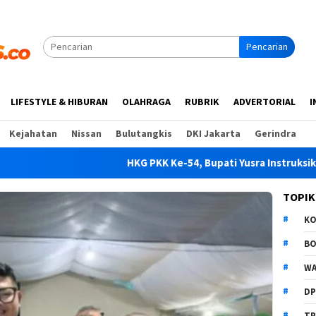
Pencarian
LIFESTYLE & HIBURAN
OLAHRAGA
RUBRIK
ADVERTORIAL
I
Kejahatan
Nissan
Bulutangkis
DKI Jakarta
Gerindra
HKG PKK Ke-54, Bupati Yusra Instruksikan OPD 
TOPIK
K
B
WA
D
TP