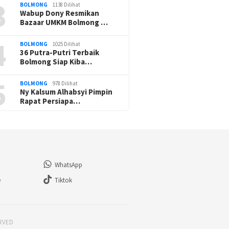
3
BOLMONG
1138 Dilihat
Wabup Dony Resmikan
Bazaar UMKM Bolmong …
4
BOLMONG
1025 Dilihat
36 Putra-Putri Terbaik
Bolmong Siap Kiba…
5
BOLMONG
978 Dilihat
Ny Kalsum Alhabsyi Pimpin
Rapat Persiapa…
WhatsApp
e
Tiktok
ERVED