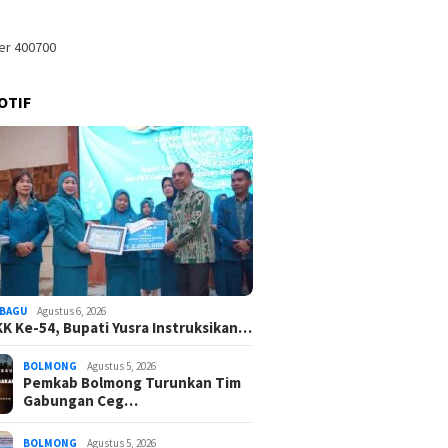
OTIF
 Dony Lumenta Pimpin
Pemkab
HKG PKK Ke-54, Bupati Yusra
, Pemkab Bolmong
Tim Ga
Instruksikan OPD Dukung
an Status Siaga
Karhutla
Penuh Program PKK
at
BAGU
Agustus 6, 2026
K Ke-54, Bupati Yusra Instruksikan…
BOLMONG
Agustus 5, 2026
Pemkab Bolmong Turunkan Tim
Gabungan Ceg…
BOLMONG
Agustus 5, 2026