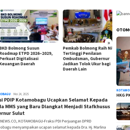
OTOM
»
Bolmong Susun
Pemkab Bolmong Raih Nilai
Wabup
map ETPD 2026–2029,
Tertinggi Penilaian
Rakor
at Digitalisasi
Ombudsman, Gubernur
Tetapk
ngan Daerah
Jadikan Tolok Ukur bagi
Darur
Daerah Lain
KOTAMO
OBAGU
redaksi
Mei 24, 2025
HKG PK
si PDIP Kotamobagu Ucapkan Selamat Kepada
a MMS yang Baru Diangkat Menjadi Stafkhusus
rnur Sulut
NEWS.CO, KOTAMOBAGU-Fraksi PDI Perjuangan DPRD
obagu menyampaikan ucapan selamat kepada Dra. Hj. Marlina