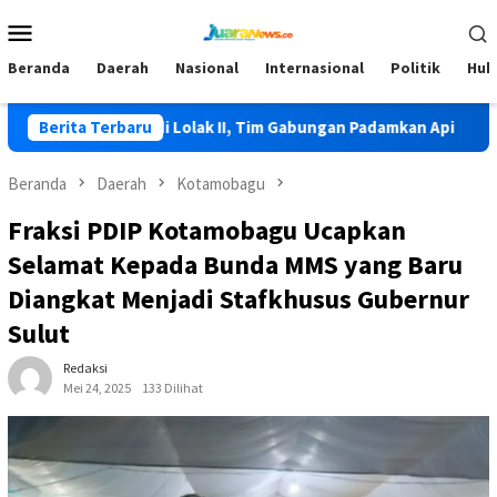
Loncat
Menu
ke
Mobile
konten
Beranda
Daerah
Nasional
Internasional
Politik
Huk
li Terjadi di Lolak II, Tim Gabungan Padamkan Api
Berita Terbaru
HKG P
Beranda
Daerah
Kotamobagu
Fraksi PDIP Kotamobagu Ucapkan
Selamat Kepada Bunda MMS yang Baru
Diangkat Menjadi Stafkhusus Gubernur
Sulut
Redaksi
Mei 24, 2025
133 Dilihat