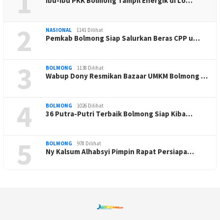
1
Ibu-Ibu PKK Bolmong Tampil Energik di Lo…
2
NASIONAL
1141 Dilihat
Pemkab Bolmong Siap Salurkan Beras CPP u…
3
BOLMONG
1138 Dilihat
Wabup Dony Resmikan Bazaar UMKM Bolmong …
4
BOLMONG
1026 Dilihat
36 Putra-Putri Terbaik Bolmong Siap Kiba…
5
BOLMONG
978 Dilihat
Ny Kalsum Alhabsyi Pimpin Rapat Persiapa…