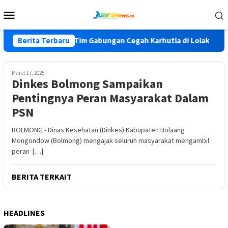
Loncat
Menu
ke
Mobile
konten
ong Turunkan Tim Gabungan Cegah Karhutla di Lolak
Berita Terbaru
Pe
Maret 17, 2025
Dinkes Bolmong Sampaikan
Pentingnya Peran Masyarakat Dalam
PSN
BOLMONG - Dinas Kesehatan (Dinkes) Kabupaten Bolaang
Mongondow (Bolmong) mengajak seluruh masyarakat mengambil
peran […]
BERITA TERKAIT
HEADLINES