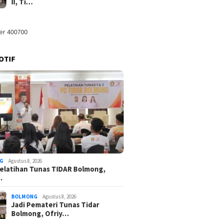
II, Ti…
OTIF
G
Agustus 8, 2026
elatihan Tunas TIDAR Bolmong,
…
BOLMONG
Agustus 8, 2026
Jadi Pemateri Tunas Tidar
Bolmong, Ofriy…