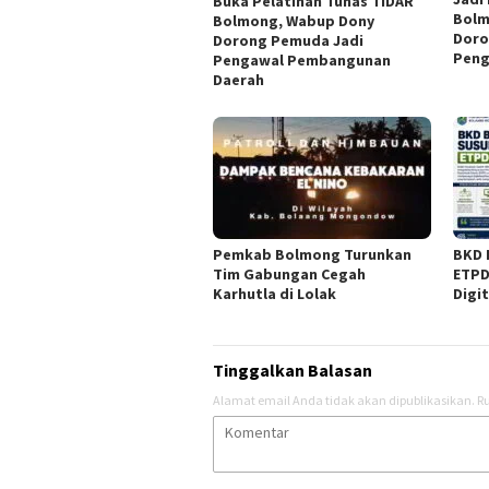
Buka Pelatihan Tunas TIDAR
Bolm
Bolmong, Wabup Dony
Doro
Dorong Pemuda Jadi
Peng
Pengawal Pembangunan
Daerah
Pemkab Bolmong Turunkan
BKD 
Tim Gabungan Cegah
ETPD
Karhutla di Lolak
Digi
Tinggalkan Balasan
Alamat email Anda tidak akan dipublikasikan.
Ru