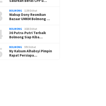
Salurkan Beras CPP u…
3
BOLMONG
1139 Dilihat
Wabup Dony Resmikan
Bazaar UMKM Bolmong …
4
BOLMONG
1026 Dilihat
36 Putra-Putri Terbaik
Bolmong Siap Kiba…
5
BOLMONG
978 Dilihat
Ny Kalsum Alhabsyi Pimpin
Rapat Persiapa…