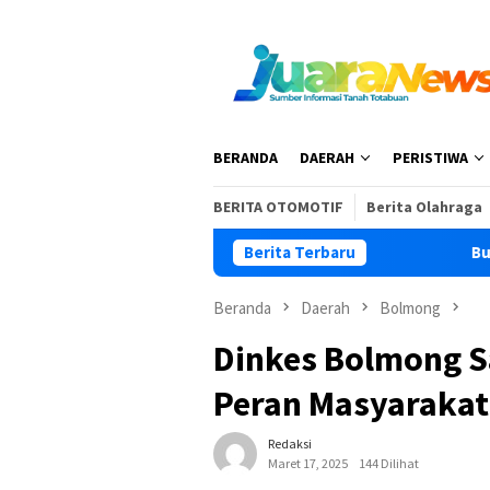
Loncat
ke
konten
BERANDA
DAERAH
PERISTIWA
BERITA OTOMOTIF
Berita Olahraga
Berita Terbaru
Buka Pelatihan 
Beranda
Daerah
Bolmong
Dinkes Bolmong 
Peran Masyaraka
Redaksi
Maret 17, 2025
144 Dilihat