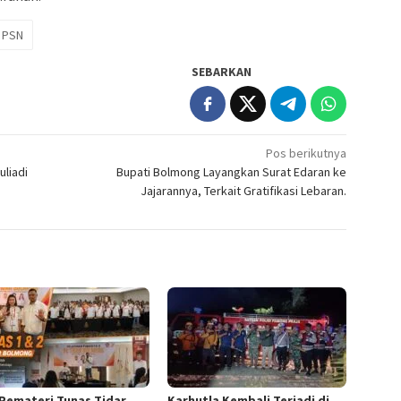
PSN
SEBARKAN
Pos berikutnya
uliadi
Bupati Bolmong Layangkan Surat Edaran ke
Jajarannya, Terkait Gratifikasi Lebaran.
 Pemateri Tunas Tidar
Karhutla Kembali Terjadi di