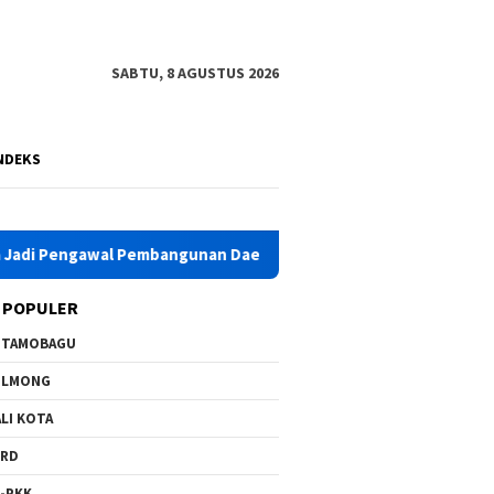
SABTU, 8 AGUSTUS 2026
NDEKS
l Pembangunan Daerah
Jadi Pemateri Tunas Tidar Bolmon
 POPULER
OTAMOBAGU
OLMONG
LI KOTA
PRD
-PKK