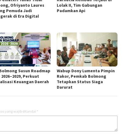
ong, Ofriyanto Laures
Lolak II, Tim Gabungan
ng Pemuda Jadi
Padamkan Api
gerak di Era Digital
Bolmong Susun Roadmap
Wabup Dony Lumenta Pimpin
 2026–2029, Perkuat
Rakor, Pemkab Bolmong
talisasi Keuangan Daerah
Tetapkan Status Siaga
Darurat
as yang wajib ditandai
*