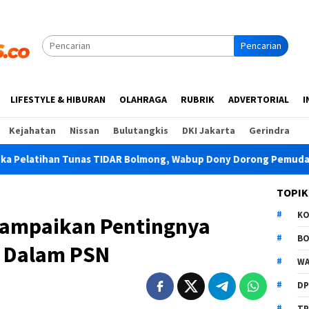
Pencarian
LIFESTYLE & HIBURAN
OLAHRAGA
RUBRIK
ADVERTORIAL
I
Kejahatan
Nissan
Bulutangkis
DKI Jakarta
Gerindra
Tunas TIDAR Bolmong, Wabup Dony Dorong Pemuda Jadi Pengawa
TOPIK
K
Sampaikan Pentingnya
B
t Dalam PSN
WA
D
TP