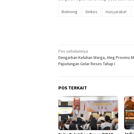
Bolmong
Dinkes
masyarakat
Navigasi
Pos sebelumnya
Dengarkan Keluhan Warga, Aleg Provinsi M
pos
Paputungan Gelar Reses Tahap I
POS TERKAIT
Jadi