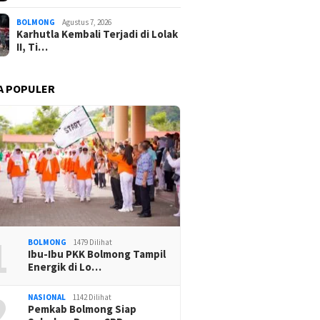
BOLMONG
Agustus 7, 2026
Karhutla Kembali Terjadi di Lolak
II, Ti…
A POPULER
1
BOLMONG
1479 Dilihat
Ibu-Ibu PKK Bolmong Tampil
Energik di Lo…
2
NASIONAL
1142 Dilihat
Pemkab Bolmong Siap