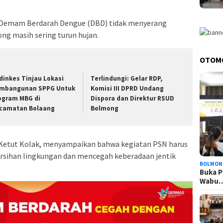
ar Demam Berdarah Dengue (DBD) tidak menyerang
ng masih sering turun hujan.
OTOM
dinkes Tinjau Lokasi
Terlindungi: Gelar RDP,
mbangunan SPPG Untuk
Komisi III DPRD Undang
ogram MBG di
Dispora dan Direktur RSUD
camatan Bolaang
Bolmong
 Ketut Kolak, menyampaikan bahwa kegiatan PSN harus
ersihan lingkungan dan mencegah keberadaan jentik
BOLMON
Buka P
Wabu