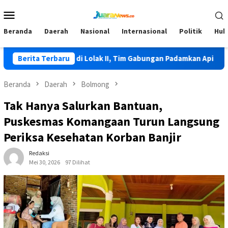
Loncat
Menu
ke
Mobile
konten
Beranda
Daerah
Nasional
Internasional
Politik
Huk
li Terjadi di Lolak II, Tim Gabungan Padamkan Api
Berita Terbaru
HKG PK
Beranda
Daerah
Bolmong
Tak Hanya Salurkan Bantuan,
Puskesmas Komangaan Turun Langsung
Periksa Kesehatan Korban Banjir
Redaksi
Mei 30, 2026
97 Dilihat