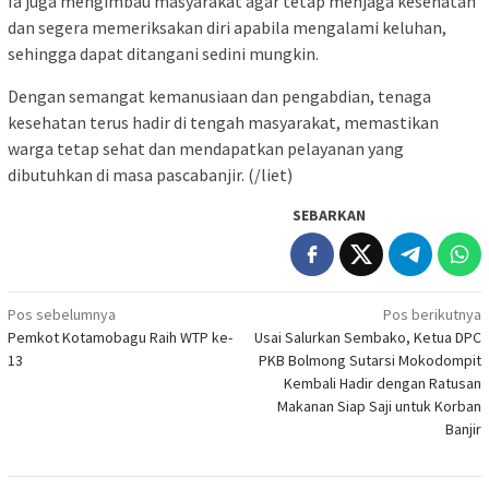
Ia juga mengimbau masyarakat agar tetap menjaga kesehatan
dan segera memeriksakan diri apabila mengalami keluhan,
sehingga dapat ditangani sedini mungkin.
Dengan semangat kemanusiaan dan pengabdian, tenaga
kesehatan terus hadir di tengah masyarakat, memastikan
warga tetap sehat dan mendapatkan pelayanan yang
dibutuhkan di masa pascabanjir. (/liet)
SEBARKAN
Navigasi
Pos sebelumnya
Pos berikutnya
Pemkot Kotamobagu Raih WTP ke-
Usai Salurkan Sembako, Ketua DPC
pos
13
PKB Bolmong Sutarsi Mokodompit
Kembali Hadir dengan Ratusan
Makanan Siap Saji untuk Korban
Banjir