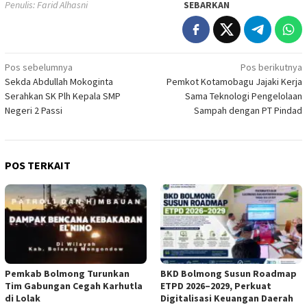
Penulis: Farid Alhasni
SEBARKAN
Navigasi
Pos sebelumnya
Pos berikutnya
Sekda Abdullah Mokoginta
Pemkot Kotamobagu Jajaki Kerja
pos
Serahkan SK Plh Kepala SMP
Sama Teknologi Pengelolaan
Negeri 2 Passi
Sampah dengan PT Pindad
POS TERKAIT
Pemkab Bolmong Turunkan
BKD Bolmong Susun Roadmap
Tim Gabungan Cegah Karhutla
ETPD 2026–2029, Perkuat
di Lolak
Digitalisasi Keuangan Daerah