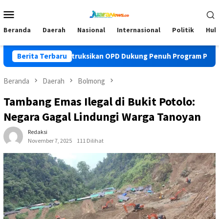
Loncat
Menu
ke
Mobile
konten
Beranda
Daerah
Nasional
Internasional
Politik
Huk
pati Yusra Instruksikan OPD Dukung Penuh Program PKK
Berita Terbaru
Beranda
Daerah
Bolmong
Tambang Emas Ilegal di Bukit Potolo:
Negara Gagal Lindungi Warga Tanoyan
Redaksi
November 7, 2025
111 Dilihat