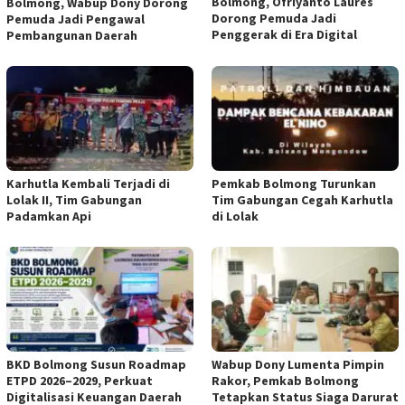
Bolmong, Ofriyanto Laures
Bolmong, Wabup Dony Dorong
Dorong Pemuda Jadi
Pemuda Jadi Pengawal
Penggerak di Era Digital
Pembangunan Daerah
Karhutla Kembali Terjadi di
Pemkab Bolmong Turunkan
Lolak II, Tim Gabungan
Tim Gabungan Cegah Karhutla
Padamkan Api
di Lolak
BKD Bolmong Susun Roadmap
Wabup Dony Lumenta Pimpin
ETPD 2026–2029, Perkuat
Rakor, Pemkab Bolmong
Digitalisasi Keuangan Daerah
Tetapkan Status Siaga Darurat