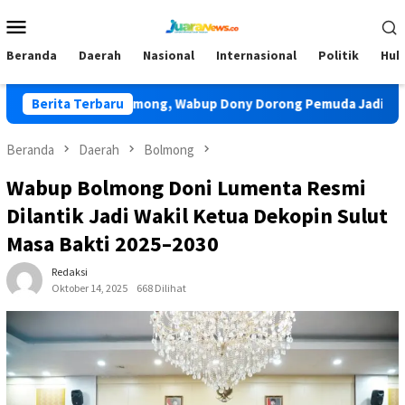
Loncat
Menu
ke
Mobile
konten
Beranda
Daerah
Nasional
Internasional
Politik
Huk
TIDAR Bolmong, Wabup Dony Dorong Pemuda Jadi Pengawal Pem
Berita Terbaru
Beranda
Daerah
Bolmong
Wabup Bolmong Doni Lumenta Resmi
Dilantik Jadi Wakil Ketua Dekopin Sulut
Masa Bakti 2025–2030
Redaksi
Oktober 14, 2025
668 Dilihat