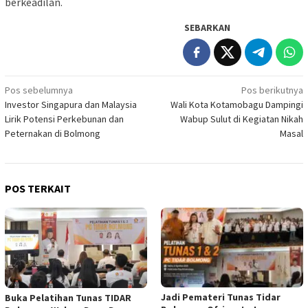
berkeadilan.
SEBARKAN
Navigasi
Pos sebelumnya
Pos berikutnya
Investor Singapura dan Malaysia
Wali Kota Kotamobagu Dampingi
pos
Lirik Potensi Perkebunan dan
Wabup Sulut di Kegiatan Nikah
Peternakan di Bolmong
Masal
POS TERKAIT
Jadi Pemateri Tunas Tidar
Buka Pelatihan Tunas TIDAR