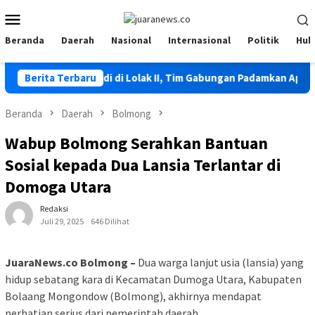
Loncat
Menu
ke
Mobile
konten
Beranda
Daerah
Nasional
Internasional
Politik
Huk
tla Kembali Terjadi di Lolak II, Tim Gabungan Padamkan Api
Berita Terbaru
Beranda
Daerah
Bolmong
Wabup Bolmong Serahkan Bantuan
Sosial kepada Dua Lansia Terlantar di
Domoga Utara
Redaksi
Juli 29, 2025
646 Dilihat
JuaraNews.co Bolmong –
Dua warga lanjut usia (lansia) yang
hidup sebatang kara di Kecamatan Dumoga Utara, Kabupaten
Bolaang Mongondow (Bolmong), akhirnya mendapat
perhatian serius dari pemerintah daerah.