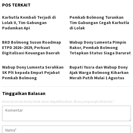
POS TERKAIT
Karhutla Kembali Terjadi di
Pemkab Bolmong Turunkan
Lolak II, Tim Gabungan
Tim Gabungan Cegah Karhutla
Padamkan Api
di Lolak
BKD Bolmong Susun Roadmap
Wabup Dony Lumenta Pimpin
ETPD 2026–2029, Perkuat
Rakor, Pemkab Bolmong
Digitalisasi Keuangan Daerah
Tetapkan Status Siaga Darurat
Wabup Dony Lumenta Serahkan
Bupati Yusra dan Wabup Dony
SK Plt kepada Empat Pejabat
Ajak Warga Bolmong Kibarkan
Pemkab Bolmong
Merah Putih Mulai 1 Agustus
Tinggalkan Balasan
Alamat email Anda tidak akan dipublikasikan.
Ruas yang wajib ditandai
*