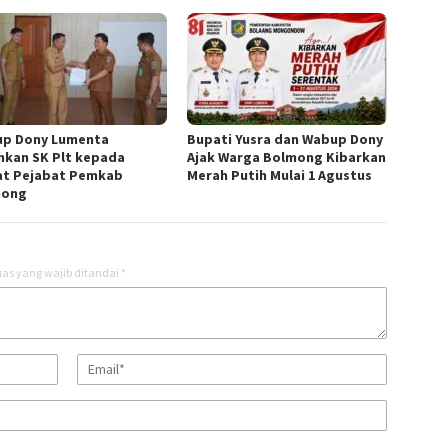
p Dony Lumenta
Bupati Yusra dan Wabup Dony
hkan SK Plt kepada
Ajak Warga Bolmong Kibarkan
t Pejabat Pemkab
Merah Putih Mulai 1 Agustus
mong
as yang wajib ditandai
*