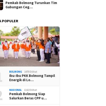
Pemkab Bolmong Turunkan Tim
Gabungan Ceg…
A POPULER
1
BOLMONG
1479 Dilihat
Ibu-Ibu PKK Bolmong Tampil
Energik di Lo…
2
NASIONAL
1142 Dilihat
Pemkab Bolmong Siap
Salurkan Beras CPP u…