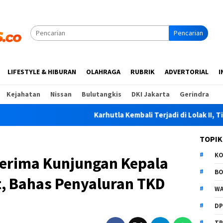
Pencarian
LIFESTYLE & HIBURAN
OLAHRAGA
RUBRIK
ADVERTORIAL
I
Kejahatan
Nissan
Bulutangkis
DKI Jakarta
Gerindra
Karhutla Kembali Terjadi di Lolak II, Tim Gabungan
TOPIK
K
erima Kunjungan Kepala
B
t, Bahas Penyaluran TKD
WA
D
TP