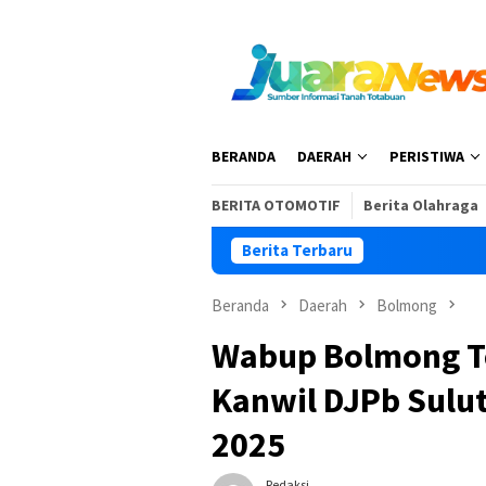
Loncat
ke
konten
BERANDA
DAERAH
PERISTIWA
BERITA OTOMOTIF
Berita Olahraga
Berita Terbaru
Beranda
Daerah
Bolmong
Wabup Bolmong T
Kanwil DJPb Sulu
2025
Redaksi