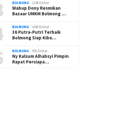
3
BOLMONG
1138 Dilihat
Wabup Dony Resmikan
Bazaar UMKM Bolmong …
4
BOLMONG
1026 Dilihat
36 Putra-Putri Terbaik
Bolmong Siap Kiba…
5
BOLMONG
978 Dilihat
Ny Kalsum Alhabsyi Pimpin
Rapat Persiapa…