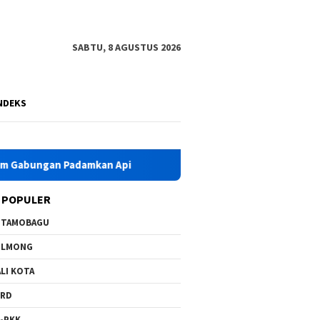
SABTU, 8 AGUSTUS 2026
NDEKS
 Padamkan Api
HKG PKK Ke-54, Bupati Yusra Instruksikan
 POPULER
OTAMOBAGU
OLMONG
LI KOTA
PRD
-PKK