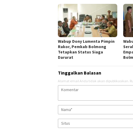
Wabup Dony Lumenta Pimpin
Wabu
Rakor, Pemkab Bolmong
Sera
Tetapkan Status Siaga
Empa
Darurat
Bol
Tinggalkan Balasan
Alamat email Anda tidak akan dipublikasikan.
Ru