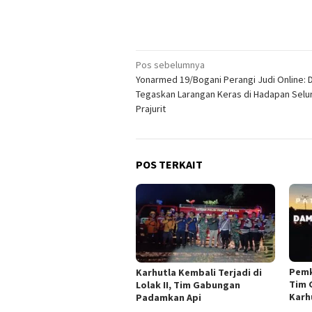
Navigasi
Pos sebelumnya
Yonarmed 19/Bogani Perangi Judi Online:
pos
Tegaskan Larangan Keras di Hadapan Selu
Prajurit
POS TERKAIT
Pemk
Karhutla Kembali Terjadi di
Tim 
Lolak II, Tim Gabungan
Karh
Padamkan Api