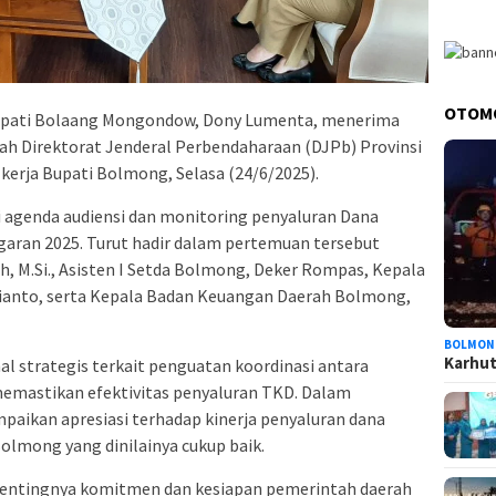
OTOM
upati Bolaang Mongondow, Dony Lumenta, menerima
ah Direktorat Jenderal Perbendaharaan (DJPb) Provinsi
 kerja Bupati Bolmong, Selasa (24/6/2025).
i agenda audiensi dan monitoring penyaluran Dana
garan 2025. Turut hadir dalam pertemuan tersebut
h, M.Si., Asisten I Setda Bolmong, Deker Rompas, Kepala
anto, serta Kepala Badan Keuangan Daerah Bolmong,
BOLMON
Karhutl
l strategis terkait penguatan koordinasi antara
emastikan efektivitas penyaluran TKD. Dalam
aikan apresiasi terhadap kinerja penyaluran dana
olmong yang dinilainya cukup baik.
entingnya komitmen dan kesiapan pemerintah daerah