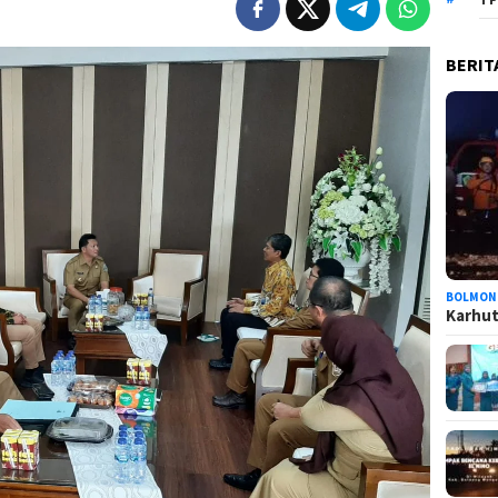
BERIT
BOLMON
Karhutl