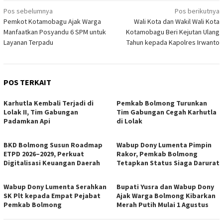
Navigasi
Pos sebelumnya
Pos berikutnya
Pemkot Kotamobagu Ajak Warga
Wali Kota dan Wakil Wali Kota
pos
Manfaatkan Posyandu 6 SPM untuk
Kotamobagu Beri Kejutan Ulang
Layanan Terpadu
Tahun kepada Kapolres Irwanto
POS TERKAIT
Karhutla Kembali Terjadi di
Pemkab Bolmong Turunkan
Lolak II, Tim Gabungan
Tim Gabungan Cegah Karhutla
Padamkan Api
di Lolak
BKD Bolmong Susun Roadmap
Wabup Dony Lumenta Pimpin
ETPD 2026–2029, Perkuat
Rakor, Pemkab Bolmong
Digitalisasi Keuangan Daerah
Tetapkan Status Siaga Darurat
Wabup Dony Lumenta Serahkan
Bupati Yusra dan Wabup Dony
SK Plt kepada Empat Pejabat
Ajak Warga Bolmong Kibarkan
Pemkab Bolmong
Merah Putih Mulai 1 Agustus