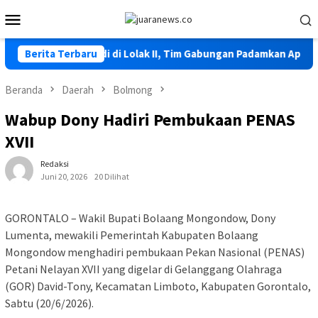
Loncat
Menu
ke
Mobile
konten
tla Kembali Terjadi di Lolak II, Tim Gabungan Padamkan Api
Berita Terbaru
Beranda
Daerah
Bolmong
Wabup Dony Hadiri Pembukaan PENAS
XVII
Redaksi
Juni 20, 2026
20 Dilihat
GORONTALO – Wakil Bupati Bolaang Mongondow, Dony
Lumenta, mewakili Pemerintah Kabupaten Bolaang
Mongondow menghadiri pembukaan Pekan Nasional (PENAS)
Petani Nelayan XVII yang digelar di Gelanggang Olahraga
(GOR) David-Tony, Kecamatan Limboto, Kabupaten Gorontalo,
Sabtu (20/6/2026).