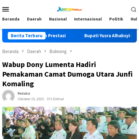
Loncat
Menu
ke
Mobile
konten
Beranda
Daerah
Nasional
Internasional
Politik
Huk
 dan Raih Prestasi
Berita Terbaru
Bupati Yusra Alhabsyi Datangi Ruma
Beranda
Daerah
Bolmong
Wabup Dony Lumenta Hadiri
Pemakaman Camat Dumoga Utara Junfi
Komaling
Redaksi
Oktober 15, 2025
371 Dilihat