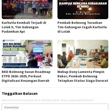
Karhutla Kembali Terjadi di
Pemkab Bolmong Turunkan
Lolak II, Tim Gabungan
Tim Gabungan Cegah Karhutla
Padamkan Api
di Lolak
BKD Bolmong Susun Roadmap
Wabup Dony Lumenta Pimpin
ETPD 2026–2029, Perkuat
Rakor, Pemkab Bolmong
Digitalisasi Keuangan Daerah
Tetapkan Status Siaga Darurat
Tinggalkan Balasan
Alamat email Anda tidak akan dipublikasikan.
Ruas yang wajib ditandai
*