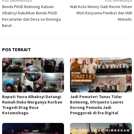
Navigasi
Pos sebelumnya
Pos berikutnya
Bunda PAUD Bolmong Kalsum
Wali Kota Wenny Gaib Resmi Teken
pos
Alhabsyi Kukuhkan Bunda PAUD
MoU Kerjsama Pemkot dan IAIN
Kecamatan dan Desa se-Dumoga
Manado
Barat
POS TERKAIT
Bupati Yusra Alhabsyi Datangi
Jadi Pemateri Tunas Tidar
Rumah Duka Warganya Korban
Bolmong, Ofriyanto Laures
Tragedi Drag Race
Dorong Pemuda Jadi
Kotamobagu
Penggerak di Era Digital