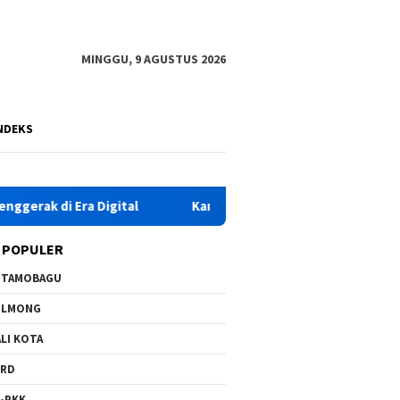
MINGGU, 9 AGUSTUS 2026
NDEKS
ra Digital
Karhutla Kembali Terjadi di Lolak II, Tim Gab
 POPULER
OTAMOBAGU
OLMONG
LI KOTA
PRD
-PKK