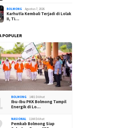
BOLMONG
Agustus 7, 2026
Karhutla Kembali Terjadi di Lolak
II, Ti…
A POPULER
1
BOLMONG
1481 Dilihat
Ibu-Ibu PKK Bolmong Tampil
Energik di Lo…
2
NASIONAL
1144 Dilihat
Pemkab Bolmong Siap