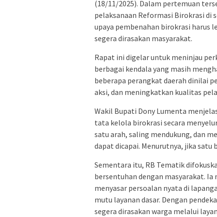
(18/11/2025). Dalam pertemuan ters
pelaksanaan Reformasi Birokrasi di 
upaya pembenahan birokrasi harus leb
segera dirasakan masyarakat.
Rapat ini digelar untuk meninjau p
berbagai kendala yang masih mengha
beberapa perangkat daerah dinilai p
aksi, dan meningkatkan kualitas pelap
Wakil Bupati Dony Lumenta menjela
tata kelola birokrasi secara menyelur
satu arah, saling mendukung, dan m
dapat dicapai. Menurutnya, jika sat
Sementara itu, RB Tematik difokusk
bersentuhan dengan masyarakat. Ia
menyasar persoalan nyata di lapanga
mutu layanan dasar. Dengan pendeka
segera dirasakan warga melalui laya