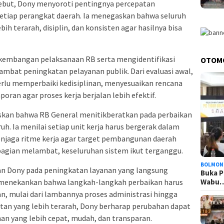
ebut, Dony menyoroti pentingnya percepatan
setiap perangkat daerah. Ia menegaskan bahwa seluruh
ih terarah, disiplin, dan konsisten agar hasilnya bisa
erkembangan pelaksanaan RB serta mengidentifikasi
OTOM
mbat peningkatan pelayanan publik. Dari evaluasi awal,
erlu memperbaiki kedisiplinan, menyesuaikan rencana
oran agar proses kerja berjalan lebih efektif.
skan bahwa RB General menitikberatkan pada perbaikan
uh. Ia menilai setiap unit kerja harus bergerak dalam
enjaga ritme kerja agar target pembangunan daerah
u bagian melambat, keseluruhan sistem ikut terganggu.
BOLMON
an Dony pada peningkatan layanan yang langsung
Buka P
Wabu
 menekankan bahwa langkah-langkah perbaikan harus
n, mulai dari lambannya proses administrasi hingga
tan yang lebih terarah, Dony berharap perubahan dapat
nan yang lebih cepat, mudah, dan transparan.