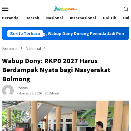
Loncat
Menu
ke
Mobile
konten
Beranda
Daerah
Nasional
Internasional
Politik
Huk
AR Bolmong, Wabup Dony Dorong Pemuda Jadi Pengawal Pemban
Berita Terbaru
Beranda
Nasional
Wabup Dony: RKPD 2027 Harus
Berdampak Nyata bagi Masyarakat
Bolmong
Redaksi
Februari 23, 2026
80 Dilihat