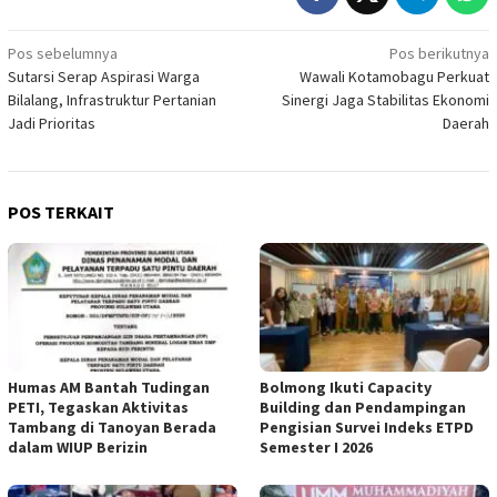
Navigasi
Pos sebelumnya
Pos berikutnya
Sutarsi Serap Aspirasi Warga
Wawali Kotamobagu Perkuat
pos
Bilalang, Infrastruktur Pertanian
Sinergi Jaga Stabilitas Ekonomi
Jadi Prioritas
Daerah
POS TERKAIT
Humas AM Bantah Tudingan
Bolmong Ikuti Capacity
PETI, Tegaskan Aktivitas
Building dan Pendampingan
Tambang di Tanoyan Berada
Pengisian Survei Indeks ETPD
dalam WIUP Berizin
Semester I 2026