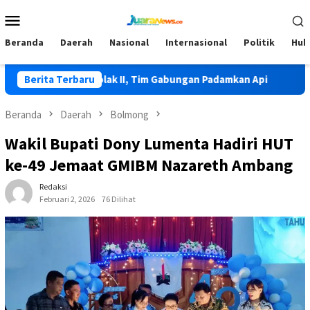
Loncat
Menu
ke
Mobile
konten
Beranda
Daerah
Nasional
Internasional
Politik
Huk
adi di Lolak II, Tim Gabungan Padamkan Api
Berita Terbaru
HKG PKK Ke-5
Beranda
Daerah
Bolmong
Wakil Bupati Dony Lumenta Hadiri HUT
ke-49 Jemaat GMIBM Nazareth Ambang
Redaksi
Februari 2, 2026
76 Dilihat