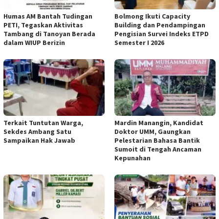
Humas AM Bantah Tudingan
Bolmong Ikuti Capacity
PETI, Tegaskan Aktivitas
Building dan Pendampingan
Tambang di Tanoyan Berada
Pengisian Survei Indeks ETPD
dalam WIUP Berizin
Semester I 2026
Terkait Tuntutan Warga,
Mardin Manangin, Kandidat
Sekdes Ambang Satu
Doktor UMM, Gaungkan
Sampaikan Hak Jawab
Pelestarian Bahasa Bantik
Sumoit di Tengah Ancaman
Kepunahan