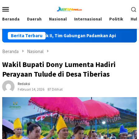
Loncat
Menu
ke
Mobile
konten
Beranda
Daerah
Nasional
Internasional
Politik
Huk
i di Lolak II, Tim Gabungan Padamkan Api
Berita Terbaru
HKG PKK Ke-54,
Beranda
Nasional
Wakil Bupati Dony Lumenta Hadiri
Perayaan Tulude di Desa Tiberias
Redaksi
Februari 14, 2026
87 Dilihat