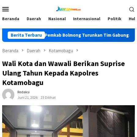
Loncat
Menu
ke
Mobile
konten
Beranda
Daerah
Nasional
Internasional
Politik
Huk
PKK
Berita Terbaru
Pemkab Bolmong Turunkan Tim Gabungan Cegah Karhu
Beranda
Daerah
Kotamobagu
Wali Kota dan Wawali Berikan Suprise
Ulang Tahun Kepada Kapolres
Kotamobagu
Redaksi
Juni 21, 2026
23 Dilihat