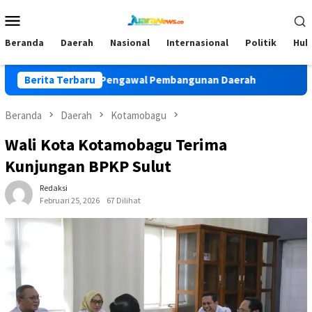
Loncat
Menu
ke
Mobile
konten
Beranda
Daerah
Nasional
Internasional
Politik
Huk
Pemuda Jadi Pengawal Pembangunan Daerah
Berita Terbaru
Jadi Pemater
Beranda
Daerah
Kotamobagu
Wali Kota Kotamobagu Terima
Kunjungan BPKP Sulut
Redaksi
Februari 25, 2026
67 Dilihat