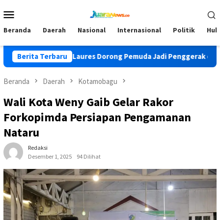
Loncat
Menu
ke
Mobile
konten
Beranda
Daerah
Nasional
Internasional
Politik
Huk
 Ofriyanto Laures Dorong Pemuda Jadi Penggerak di Era Digital
Berita Terbaru
Beranda
Daerah
Kotamobagu
Wali Kota Weny Gaib Gelar Rakor
Forkopimda Persiapan Pengamanan
Nataru
Redaksi
Desember 1, 2025
94 Dilihat