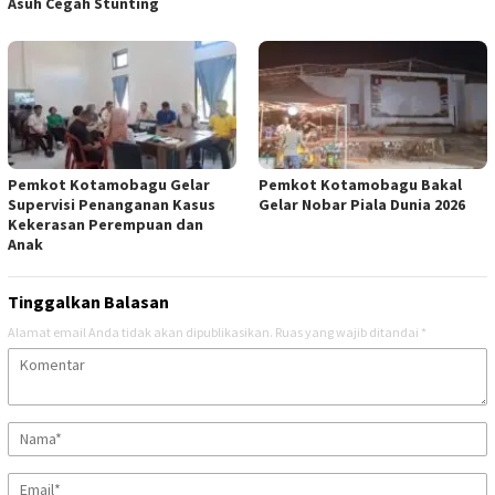
Asuh Cegah Stunting
Pemkot Kotamobagu Gelar
Pemkot Kotamobagu Bakal
Supervisi Penanganan Kasus
Gelar Nobar Piala Dunia 2026
Kekerasan Perempuan dan
Anak
Tinggalkan Balasan
Alamat email Anda tidak akan dipublikasikan.
Ruas yang wajib ditandai
*