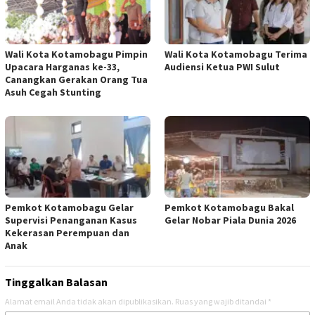
Wali Kota Kotamobagu Pimpin
Wali Kota Kotamobagu Terima
Upacara Harganas ke-33,
Audiensi Ketua PWI Sulut
Canangkan Gerakan Orang Tua
Asuh Cegah Stunting
Pemkot Kotamobagu Gelar
Pemkot Kotamobagu Bakal
Supervisi Penanganan Kasus
Gelar Nobar Piala Dunia 2026
Kekerasan Perempuan dan
Anak
Tinggalkan Balasan
Alamat email Anda tidak akan dipublikasikan.
Ruas yang wajib ditandai
*