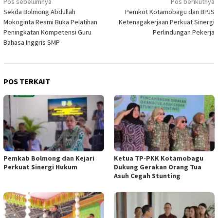
Navigasi
Pos sebelumnya
Pos berikutnya
Sekda Bolmong Abdullah
Pemkot Kotamobagu dan BPJS
pos
Mokoginta Resmi Buka Pelatihan
Ketenagakerjaan Perkuat Sinergi
Peningkatan Kompetensi Guru
Perlindungan Pekerja
Bahasa Inggris SMP
POS TERKAIT
Pemkab Bolmong dan Kejari
Ketua TP-PKK Kotamobagu
Perkuat Sinergi Hukum
Dukung Gerakan Orang Tua
Asuh Cegah Stunting