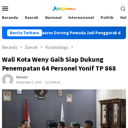
Loncat
Menu
ke
Mobile
konten
Beranda
Daerah
Nasional
Internasional
Politik
Huk
Ofriyanto Laures Dorong Pemuda Jadi Penggerak di Era Digital
Berita Terbaru
Beranda
Daerah
Kotamobagu
Wali Kota Weny Gaib Siap Dukung
Penempatan 64 Personel Yonif TP 868
Redaksi
Desember 2, 2025
112 Dilihat