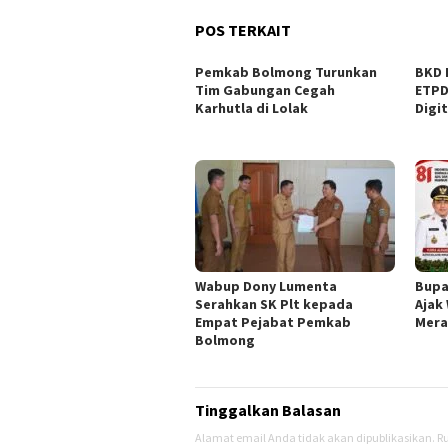
POS TERKAIT
Pemkab Bolmong Turunkan
BKD 
Tim Gabungan Cegah
ETPD
Karhutla di Lolak
Digi
Wabup Dony Lumenta
Bupa
Serahkan SK Plt kepada
Ajak
Empat Pejabat Pemkab
Mera
Bolmong
Tinggalkan Balasan
Alamat email Anda tidak akan dipublikasikan.
Ru