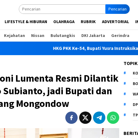
Pencarian
LIFESTYLE & HIBURAN
OLAHRAGA
RUBRIK
ADVERTORIAL
I
Kejahatan
Nissan
Bulutangkis
DKI Jakarta
Gerindra
HKG PKK Ke-54, Bupati Yusra Instruksikan OPD Du
TOPIK
K
Doni Lumenta Resmi Dilantik
B
Subianto, jadi Bupati dan
WA
laang Mongondow
D
TP
BERIT