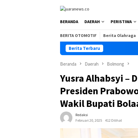
Loncat
ke
konten
BERANDA
DAERAH
PERISTIWA
BERITA OTOMOTIF
Berita Olahraga
Berita Terbaru
Beranda
Daerah
Bolmong
Yusra Alhabsyi – 
Presiden Prabowo 
Wakil Bupati Bo
Redaksi
Februari 20, 2025
412 Dilihat