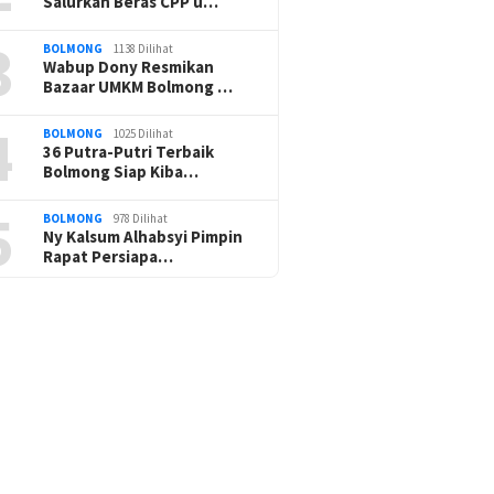
Salurkan Beras CPP u…
3
BOLMONG
1138 Dilihat
Wabup Dony Resmikan
Bazaar UMKM Bolmong …
4
BOLMONG
1025 Dilihat
36 Putra-Putri Terbaik
Bolmong Siap Kiba…
5
BOLMONG
978 Dilihat
Ny Kalsum Alhabsyi Pimpin
Rapat Persiapa…