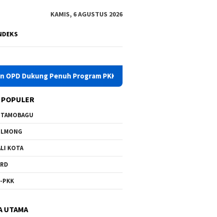
KAMIS, 6 AGUSTUS 2026
NDEKS
kung Penuh Program PKK
Pemkab Bolmong Turunkan Tim Ga
 POPULER
OTAMOBAGU
OLMONG
LI KOTA
PRD
-PKK
A UTAMA