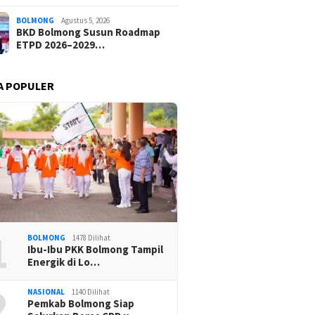
BOLMONG
Agustus 5, 2026
BKD Bolmong Susun Roadmap
ETPD 2026–2029…
A POPULER
1
BOLMONG
1478 Dilihat
Ibu-Ibu PKK Bolmong Tampil
Energik di Lo…
2
NASIONAL
1140 Dilihat
Pemkab Bolmong Siap