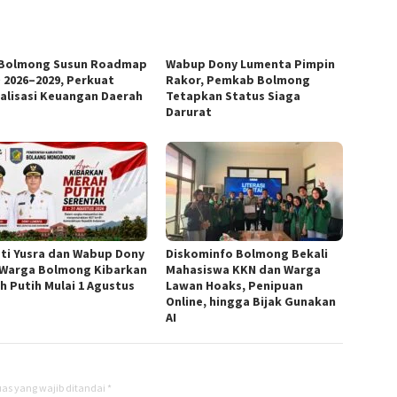
Bolmong Susun Roadmap
Wabup Dony Lumenta Pimpin
 2026–2029, Perkuat
Rakor, Pemkab Bolmong
talisasi Keuangan Daerah
Tetapkan Status Siaga
Darurat
ti Yusra dan Wabup Dony
Diskominfo Bolmong Bekali
 Warga Bolmong Kibarkan
Mahasiswa KKN dan Warga
h Putih Mulai 1 Agustus
Lawan Hoaks, Penipuan
Online, hingga Bijak Gunakan
AI
as yang wajib ditandai
*