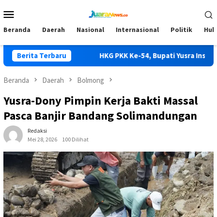
Loncat
Menu
ke
Mobile
konten
Beranda
Daerah
Nasional
Internasional
Politik
Huk
amkan Api
Berita Terbaru
HKG PKK Ke-54, Bupati Yusra Instruksikan OP
Beranda
Daerah
Bolmong
Yusra-Dony Pimpin Kerja Bakti Massal
Pasca Banjir Bandang Solimandungan
Redaksi
Mei 28, 2026
100 Dilihat