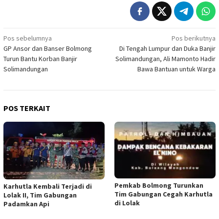
Navigasi
Pos sebelumnya
Pos berikutnya
GP Ansor dan Banser Bolmong
Di Tengah Lumpur dan Duka Banjir
pos
Turun Bantu Korban Banjir
Solimandungan, Ali Mamonto Hadir
Solimandungan
Bawa Bantuan untuk Warga
POS TERKAIT
Pemkab Bolmong Turunkan
Karhutla Kembali Terjadi di
Tim Gabungan Cegah Karhutla
Lolak II, Tim Gabungan
di Lolak
Padamkan Api