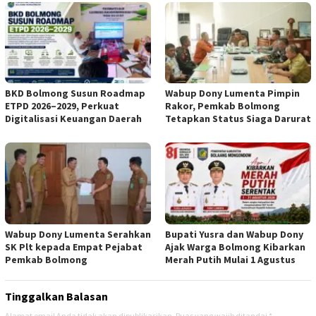
BKD Bolmong Susun Roadmap
Wabup Dony Lumenta Pimpin
ETPD 2026–2029, Perkuat
Rakor, Pemkab Bolmong
Digitalisasi Keuangan Daerah
Tetapkan Status Siaga Darurat
Wabup Dony Lumenta Serahkan
Bupati Yusra dan Wabup Dony
SK Plt kepada Empat Pejabat
Ajak Warga Bolmong Kibarkan
Pemkab Bolmong
Merah Putih Mulai 1 Agustus
Tinggalkan Balasan
Alamat email Anda tidak akan dipublikasikan.
Ruas yang wajib ditandai
*