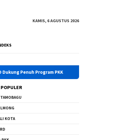
KAMIS, 6 AGUSTUS 2026
NDEKS
h Program PKK
Pemkab Bolmong Turunkan Tim Gabungan Ce
 POPULER
OTAMOBAGU
OLMONG
LI KOTA
PRD
-PKK