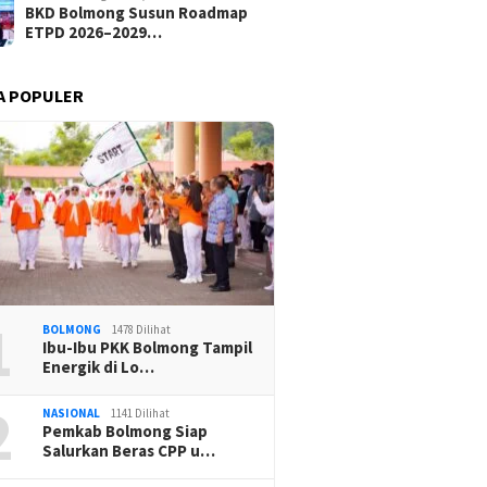
BKD Bolmong Susun Roadmap
ETPD 2026–2029…
A POPULER
1
BOLMONG
1478 Dilihat
Ibu-Ibu PKK Bolmong Tampil
Energik di Lo…
2
NASIONAL
1141 Dilihat
Pemkab Bolmong Siap
Salurkan Beras CPP u…