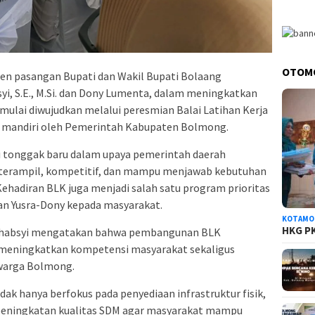
OTOM
pasangan Bupati dan Wakil Bupati Bolaang
i, S.E., M.Si. dan Dony Lumenta, dalam meningkatkan
mulai diwujudkan melalui peresmian Balai Latihan Kerja
a mandiri oleh Pemerintah Kabupaten Bolmong.
di tonggak baru dalam upaya pemerintah daerah
 terampil, kompetitif, dan mampu menjawab kebutuhan
Kehadiran BLK juga menjadi salah satu program prioritas
an Yusra-Dony kepada masyarakat.
KOTAMO
HKG PK
Alhabsyi mengatakan bahwa pembangunan BLK
 meningkatkan kompetensi masyarakat sekaligus
warga Bolmong.
k hanya berfokus pada penyediaan infrastruktur fisik,
 peningkatan kualitas SDM agar masyarakat mampu