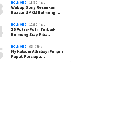
3
BOLMONG
1138 Dilihat
Wabup Dony Resmikan
Bazaar UMKM Bolmong …
4
BOLMONG
1025 Dilihat
36 Putra-Putri Terbaik
Bolmong Siap Kiba…
5
BOLMONG
978 Dilihat
Ny Kalsum Alhabsyi Pimpin
Rapat Persiapa…