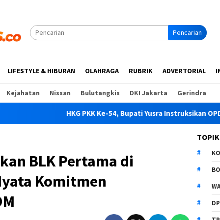
Pencarian
LIFESTYLE & HIBURAN
OLAHRAGA
RUBRIK
ADVERTORIAL
I
Kejahatan
Nissan
Bulutangkis
DKI Jakarta
Gerindra
HKG PKK Ke-54, Bupati Yusra Instruksikan OPD Dukung Penu
TOPIK
K
kan BLK Pertama di
B
Nyata Komitmen
WA
DM
D
TP