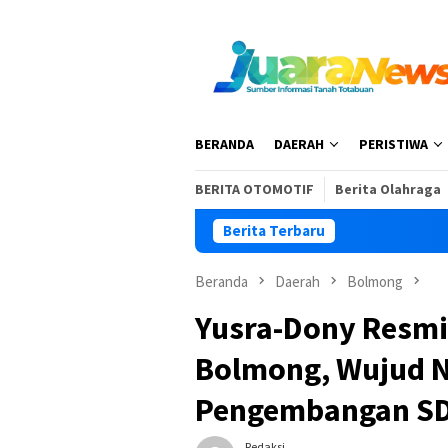
Loncat
ke
konten
BERANDA
DAERAH
PERISTIWA
BERITA OTOMOTIF
Berita Olahraga
Berita Terbaru
Beranda
Daerah
Bolmong
Yusra-Dony Resmi
Bolmong, Wujud 
Pengembangan S
Redaksi