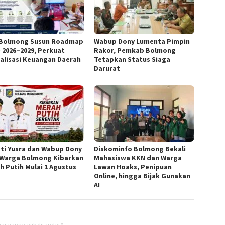
Bolmong Susun Roadmap
Wabup Dony Lumenta Pimpin
 2026–2029, Perkuat
Rakor, Pemkab Bolmong
talisasi Keuangan Daerah
Tetapkan Status Siaga
Darurat
ti Yusra dan Wabup Dony
Diskominfo Bolmong Bekali
 Warga Bolmong Kibarkan
Mahasiswa KKN dan Warga
h Putih Mulai 1 Agustus
Lawan Hoaks, Penipuan
Online, hingga Bijak Gunakan
AI
as yang wajib ditandai
*