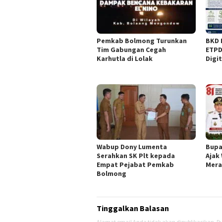
Pemkab Bolmong Turunkan
BKD 
Tim Gabungan Cegah
ETPD
Karhutla di Lolak
Digi
Wabup Dony Lumenta
Bupa
Serahkan SK Plt kepada
Ajak
Empat Pejabat Pemkab
Mera
Bolmong
Tinggalkan Balasan
Alamat email Anda tidak akan dipublikasikan.
Ru