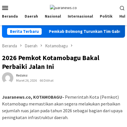
Loncat
Menu
ke
Mobile
konten
Beranda
Daerah
Nasional
Internasional
Politik
Huk
 Program PKK
Berita Terbaru
Pemkab Bolmong Turunkan Tim Gabungan Ce
Beranda
Daerah
Kotamobagu
2026 Pemkot Kotamobagu Bakal
Perbaiki Jalan Ini
Redaksi
Maret 26, 2026
66 Dilihat
Juaranews.co, KOTAMOBAGU-
Pemerintah Kota (Pemkot)
Kotamobagu memastikan akan segera melakukan perbaikan
sejumlah ruas jalan pada tahun 2026 sebagai bagian dari upaya
peningkatan infrastruktur daerah.