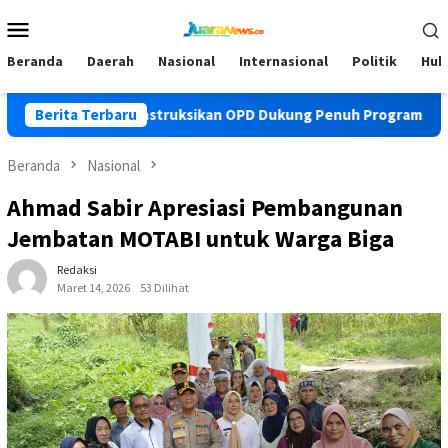
Loncat
Menu
ke
Mobile
konten
Beranda
Daerah
Nasional
Internasional
Politik
Huk
ti Yusra Instruksikan OPD Dukung Penuh Program PKK
Berita Terbaru
Pe
Beranda
Nasional
Ahmad Sabir Apresiasi Pembangunan
Jembatan MOTABI untuk Warga Biga
Redaksi
Maret 14, 2026
53 Dilihat