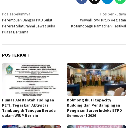
Navigasi
Pos sebelumnya
Pos berikutnya
Perempuan Bangsa PKB Sulut
Wawali RVM Tutup Kegiatan
pos
Pererat Silaturahmi Lewat Buka
Kotamobagu Ramadhan Festival
Puasa Bersama
POS TERKAIT
Humas AM Bantah Tudingan
Bolmong Ikuti Capacity
PETI, Tegaskan Aktivitas
Building dan Pendampingan
Tambang di Tanoyan Berada
Pengisian Survei Indeks ETPD
dalam WIUP Berizin
Semester I 2026