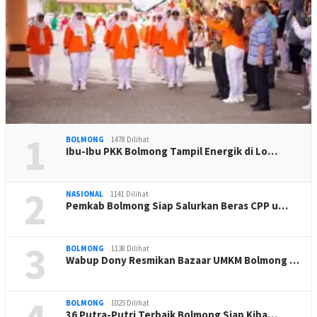
1
BOLMONG
1478 Dilihat
Ibu-Ibu PKK Bolmong Tampil Energik di Lo…
2
NASIONAL
1141 Dilihat
Pemkab Bolmong Siap Salurkan Beras CPP u…
3
BOLMONG
1138 Dilihat
Wabup Dony Resmikan Bazaar UMKM Bolmong …
BOLMONG
1025 Dilihat
36 Putra-Putri Terbaik Bolmong Siap Kiba…