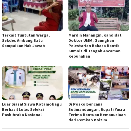
Terkait Tuntutan Warga,
Mardin Manangin, Kandidat
Sekdes Ambang Satu
Doktor UMM, Gaungkan
Sampaikan Hak Jawab
Pelestarian Bahasa Bantik
Sumoit di Tengah Ancaman
Kepunahan
Luar Biasa! Siswa Kotamobagu
Di Posko Bencana
Berhasil Lolos Seleksi
Solimandungan, Bupati Yusra
Paskibraka Nasional
Terima Bantuan Kemanusiaan
dari Pemkab Boltim