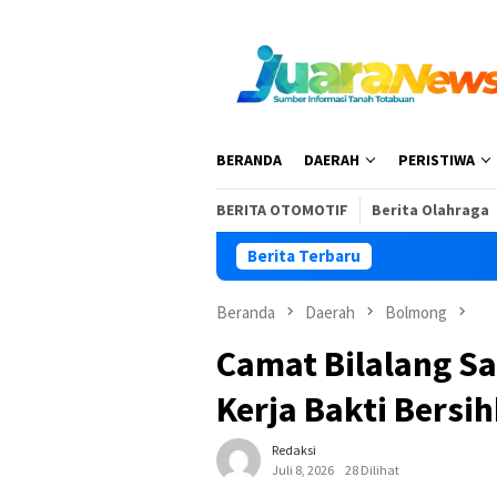
Loncat
ke
konten
BERANDA
DAERAH
PERISTIWA
BERITA OTOMOTIF
Berita Olahraga
Berita Terbaru
D
Beranda
Daerah
Bolmong
Camat Bilalang Sa
Kerja Bakti Bers
Redaksi
Juli 8, 2026
28 Dilihat