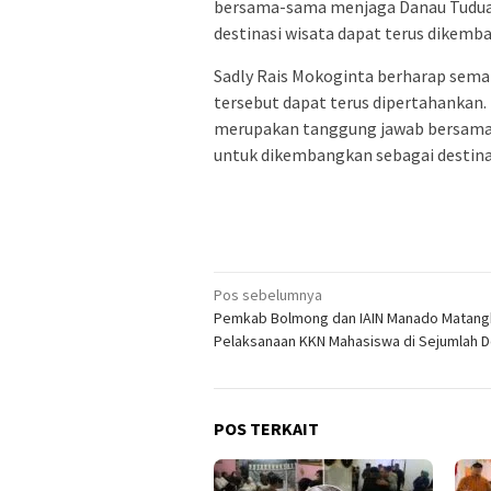
bersama-sama menjaga Danau Tuduao
destinasi wisata dapat terus dikemb
Sadly Rais Mokoginta berharap sema
tersebut dapat terus dipertahankan.
merupakan tanggung jawab bersama a
untuk dikembangkan sebagai destina
Navigasi
Pos sebelumnya
Pemkab Bolmong dan IAIN Manado Matang
pos
Pelaksanaan KKN Mahasiswa di Sejumlah 
POS TERKAIT