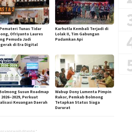
 Pemateri Tunas Tidar
Karhutla Kembali Terjadi di
ong, Ofriyanto Laures
Lolak II, Tim Gabungan
ng Pemuda Jadi
Padamkan Api
gerak di Era Digital
Bolmong Susun Roadmap
Wabup Dony Lumenta Pimpin
 2026–2029, Perkuat
Rakor, Pemkab Bolmong
talisasi Keuangan Daerah
Tetapkan Status Siaga
Darurat
as yang wajib ditandai
*