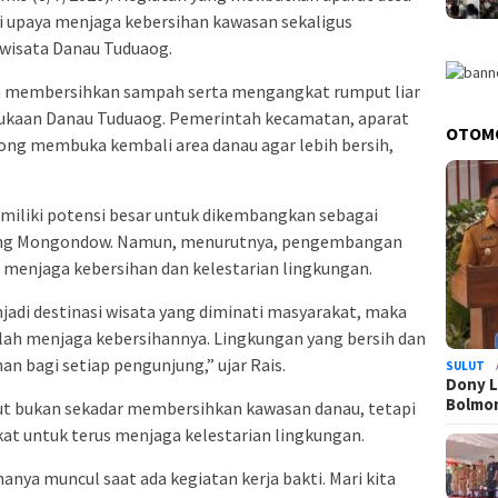
i upaya menjaga kebersihan kawasan sekaligus
isata Danau Tuduaog.
gan membersihkan sampah serta mengangkat rumput liar
ukaan Danau Tuduaog. Pemerintah kecamatan, aparat
OTOM
ong membuka kembali area danau agar lebih bersih,
iliki potensi besar untuk dikembangkan sebagai
laang Mongondow. Namun, menurutnya, pengembangan
 menjaga kebersihan dan kelestarian lingkungan.
jadi destinasi wisata yang diminati masyarakat, maka
lah menjaga kebersihannya. Lingkungan yang bersih dan
 bagi setiap pengunjung,” ujar Rais.
SULUT
Dony L
Bolmo
ut bukan sekadar membersihkan kawasan danau, tetapi
at untuk terus menjaga kelestarian lingkungan.
hanya muncul saat ada kegiatan kerja bakti. Mari kita