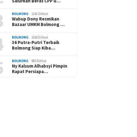
Salurkan Beras CPP u…
3
BOLMONG
1141 Dilihat
Wabup Dony Resmikan
Bazaar UMKM Bolmong …
4
BOLMONG
1026 Dilihat
36 Putra-Putri Terbaik
Bolmong Siap Kiba…
5
BOLMONG
980 Dilihat
Ny Kalsum Alhabsyi Pimpin
Rapat Persiapa…