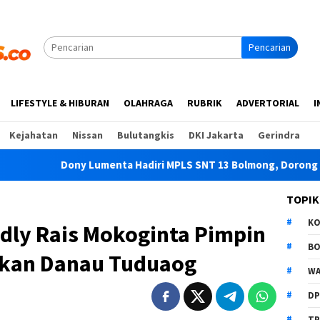
Pencarian
LIFESTYLE & HIBURAN
OLAHRAGA
RUBRIK
ADVERTORIAL
I
Kejahatan
Nissan
Bulutangkis
DKI Jakarta
Gerindra
ony Lumenta Hadiri MPLS SNT 13 Bolmong, Dorong Siswa Siap M
TOPIK
K
dly Rais Mokoginta Pimpin
B
ihkan Danau Tuduaog
WA
D
TP