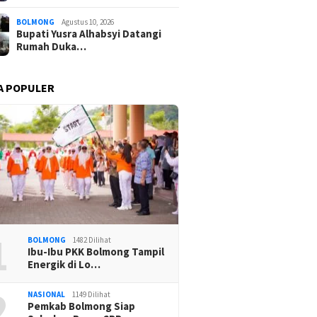
BOLMONG
Agustus 10, 2026
Bupati Yusra Alhabsyi Datangi
Rumah Duka…
A POPULER
1
BOLMONG
1482 Dilihat
Ibu-Ibu PKK Bolmong Tampil
Energik di Lo…
2
NASIONAL
1149 Dilihat
Pemkab Bolmong Siap