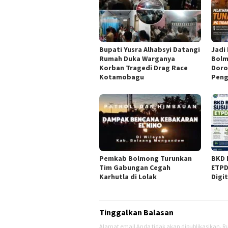
Bupati Yusra Alhabsyi Datangi
Jadi
Rumah Duka Warganya
Bolm
Korban Tragedi Drag Race
Doro
Kotamobagu
Peng
Pemkab Bolmong Turunkan
BKD 
Tim Gabungan Cegah
ETPD
Karhutla di Lolak
Digi
Tinggalkan Balasan
Alamat email Anda tidak akan dipublikasikan.
Ru