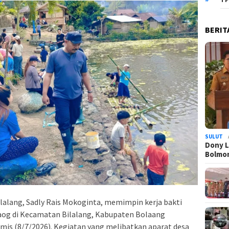
BERIT
SULUT
Dony L
Bolmo
lang, Sadly Rais Mokoginta, memimpin kerja bakti
og di Kecamatan Bilalang, Kabupaten Bolaang
mis (8/7/2026). Kegiatan yang melibatkan aparat desa