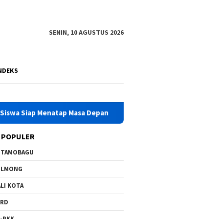
SENIN, 10 AGUSTUS 2026
NDEKS
enatap Masa Depan
Kadis Pendidikan Bolmong Irlansyah M
 POPULER
OTAMOBAGU
OLMONG
LI KOTA
PRD
-PKK