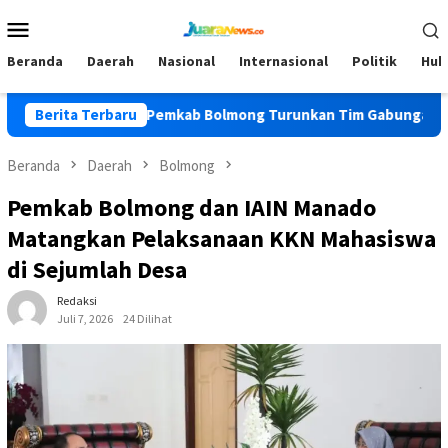
Loncat
Menu
ke
Mobile
konten
Beranda
Daerah
Nasional
Internasional
Politik
Huk
PKK
Berita Terbaru
Pemkab Bolmong Turunkan Tim Gabungan Cegah Karhu
Beranda
Daerah
Bolmong
Pemkab Bolmong dan IAIN Manado
Matangkan Pelaksanaan KKN Mahasiswa
di Sejumlah Desa
Redaksi
Juli 7, 2026
24 Dilihat