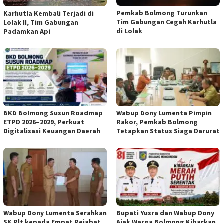
Pemkab Bolmong Turunkan
Karhutla Kembali Terjadi di
Tim Gabungan Cegah Karhutla
Lolak II, Tim Gabungan
di Lolak
Padamkan Api
BKD Bolmong Susun Roadmap
Wabup Dony Lumenta Pimpin
ETPD 2026–2029, Perkuat
Rakor, Pemkab Bolmong
Digitalisasi Keuangan Daerah
Tetapkan Status Siaga Darurat
Wabup Dony Lumenta Serahkan
Bupati Yusra dan Wabup Dony
SK Plt kepada Empat Pejabat
Ajak Warga Bolmong Kibarkan