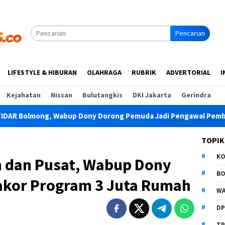
Pencarian
LIFESTYLE & HIBURAN
OLAHRAGA
RUBRIK
ADVERTORIAL
I
Kejahatan
Nissan
Bulutangkis
DKI Jakarta
Gerindra
Bolmong, Wabup Dony Dorong Pemuda Jadi Pengawal Pembanguna
TOPIK
K
h dan Pusat, Wabup Dony
B
akor Program 3 Juta Rumah
WA
D
TP