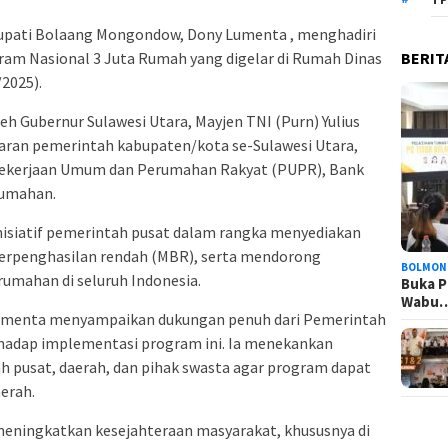
upati Bolaang Mongondow, Dony Lumenta , menghadiri
BERIT
ogram Nasional 3 Juta Rumah yang digelar di Rumah Dinas
2025).
eh Gubernur Sulawesi Utara, Mayjen TNI (Purn) Yulius
ajaran pemerintah kabupaten/kota se-Sulawesi Utara,
 Pekerjaan Umum dan Perumahan Rakyat (PUPR), Bank
rumahan.
isiatif pemerintah pusat dalam rangka menyediakan
berpenghasilan rendah (MBR), serta mendorong
BOLMON
umahan di seluruh Indonesia.
Buka P
Wabu
menta menyampaikan dukungan penuh dari Pemerintah
adap implementasi program ini. Ia menekankan
h pusat, daerah, dan pihak swasta agar program dapat
aerah.
meningkatkan kesejahteraan masyarakat, khususnya di