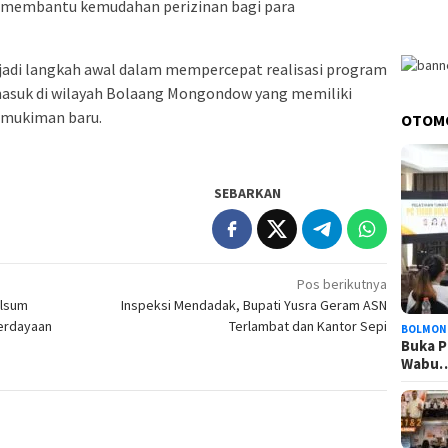
 membantu kemudahan perizinan bagi para
njadi langkah awal dalam mempercepat realisasi program
rmasuk di wilayah Bolaang Mongondow yang memiliki
mukiman baru.
OTOM
SEBARKAN
Pos berikutnya
alsum
Inspeksi Mendadak, Bupati Yusra Geram ASN
erdayaan
Terlambat dan Kantor Sepi
BOLMON
Buka P
Wabu