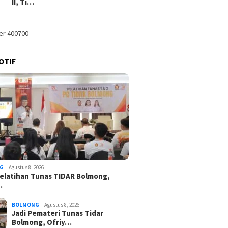
II, Ti…
OTIF
G
Agustus 8, 2026
elatihan Tunas TIDAR Bolmong,
…
BOLMONG
Agustus 8, 2026
Jadi Pemateri Tunas Tidar
Bolmong, Ofriy…