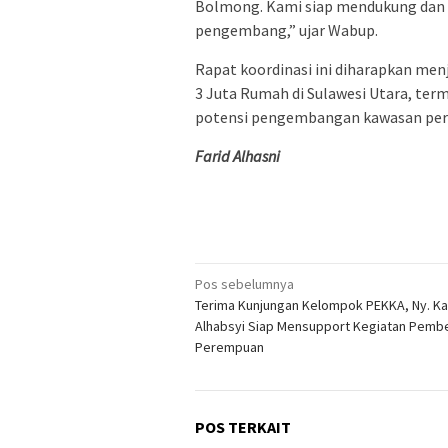
Bolmong. Kami siap mendukung dan
pengembang,” ujar Wabup.
Rapat koordinasi ini diharapkan me
3 Juta Rumah di Sulawesi Utara, te
potensi pengembangan kawasan per
Farid Alhasni
Navigasi
Pos sebelumnya
Terima Kunjungan Kelompok PEKKA, Ny. K
pos
Alhabsyi Siap Mensupport Kegiatan Pemb
Perempuan
POS TERKAIT