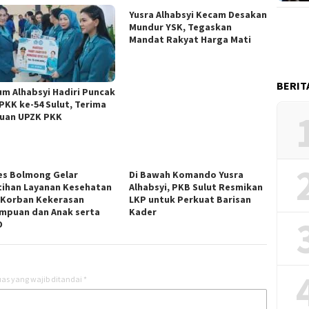
Yusra Alhabsyi Kecam Desakan
Mundur YSK, Tegaskan
Mandat Rakyat Harga Mati
BERIT
um Alhabsyi Hadiri Puncak
PKK ke-54 Sulut, Terima
uan UPZK PKK
es Bolmong Gelar
Di Bawah Komando Yusra
tihan Layanan Kesehatan
Alhabsyi, PKB Sulut Resmikan
 Korban Kekerasan
LKP untuk Perkuat Barisan
mpuan dan Anak serta
Kader
O
as yang wajib ditandai
*