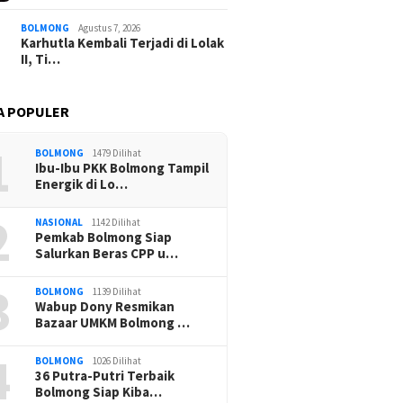
BOLMONG
Agustus 7, 2026
Karhutla Kembali Terjadi di Lolak
II, Ti…
A POPULER
1
BOLMONG
1479 Dilihat
Ibu-Ibu PKK Bolmong Tampil
Energik di Lo…
2
NASIONAL
1142 Dilihat
Pemkab Bolmong Siap
Salurkan Beras CPP u…
3
BOLMONG
1139 Dilihat
Wabup Dony Resmikan
Bazaar UMKM Bolmong …
4
BOLMONG
1026 Dilihat
36 Putra-Putri Terbaik
Bolmong Siap Kiba…