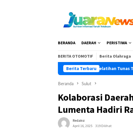
Loncat
ke
konten
BERANDA
DAERAH
PERISTIWA
BERITA OTOMOTIF
Berita Olahraga
Berita Terbaru
Buka Pelatihan Tunas TIDAR 
Beranda
Sulut
Kolaborasi Daera
Lumenta Hadiri R
Redaksi
April 16, 2025
319 Dilihat