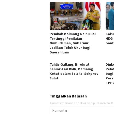
Pemkab Bolmong Raih Nilai
Kals
Tertinggi Penilaian
HKG 
Ombudsman, Gubernur
Bant
Jadikan Tolok Ukur bagi
Daerah Lain
Tahlis Gallang, Birokrat
Dink
Senior Asal BMR, Bersaing
Pela
Ketat dalam Seleksi Sekprov
bagi
Sulut
Pere
TPP
Tinggalkan Balasan
Alamat email Anda tidak akan dipublikasikan.
Ru