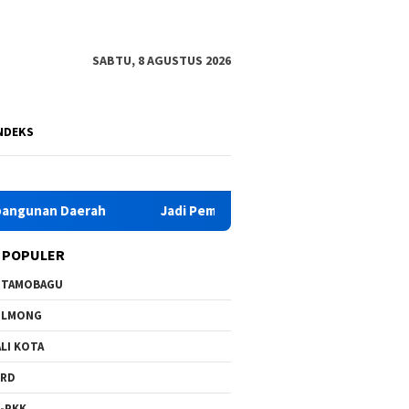
SABTU, 8 AGUSTUS 2026
NDEKS
n Daerah
Jadi Pemateri Tunas Tidar Bolmong, Ofriyanto 
 POPULER
OTAMOBAGU
OLMONG
LI KOTA
PRD
-PKK