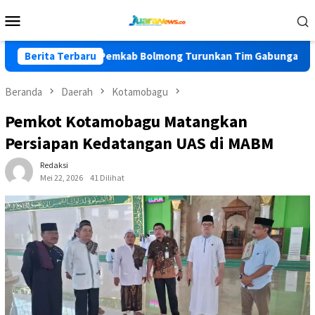
Loncat
Menu
ke
Mobile
konten
KK
Berita Terbaru
Pemkab Bolmong Turunkan Tim Gabungan Cegah Karhut
Beranda
Daerah
Kotamobagu
Pemkot Kotamobagu Matangkan
Persiapan Kedatangan UAS di MABM
Redaksi
Mei 22, 2026
41 Dilihat