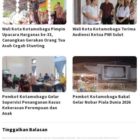
Wali Kota Kotamobagu Pimpin
Wali Kota Kotamobagu Terima
Upacara Harganas ke-33,
Audiensi Ketua PWI Sulut
Canangkan Gerakan Orang Tua
Asuh Cegah Stunting
Pemkot Kotamobagu Gelar
Pemkot Kotamobagu Bakal
Supervisi Penanganan Kasus
Gelar Nobar Piala Dunia 2026
Kekerasan Perempuan dan
Anak
Tinggalkan Balasan
Alamat email Anda tidak akan dipublikasikan.
Ruas yang wajib ditandai
*