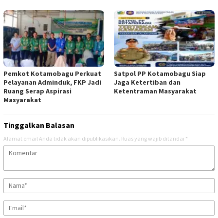
Pemkot Kotamobagu Perkuat
Satpol PP Kotamobagu Siap
Pelayanan Adminduk, FKP Jadi
Jaga Ketertiban dan
Ruang Serap Aspirasi
Ketentraman Masyarakat
Masyarakat
Tinggalkan Balasan
Alamat email Anda tidak akan dipublikasikan.
Ruas yang wajib ditandai
*