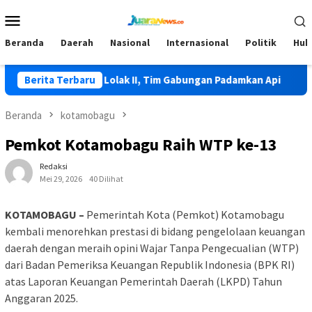
Loncat
Menu
ke
Mobile
konten
Beranda
Daerah
Nasional
Internasional
Politik
Huk
li Terjadi di Lolak II, Tim Gabungan Padamkan Api
Berita Terbaru
HKG P
Beranda
kotamobagu
Pemkot Kotamobagu Raih WTP ke-13
Redaksi
Mei 29, 2026
40 Dilihat
KOTAMOBAGU –
Pemerintah Kota (Pemkot) Kotamobagu
kembali menorehkan prestasi di bidang pengelolaan keuangan
daerah dengan meraih opini Wajar Tanpa Pengecualian (WTP)
dari Badan Pemeriksa Keuangan Republik Indonesia (BPK RI)
atas Laporan Keuangan Pemerintah Daerah (LKPD) Tahun
Anggaran 2025.