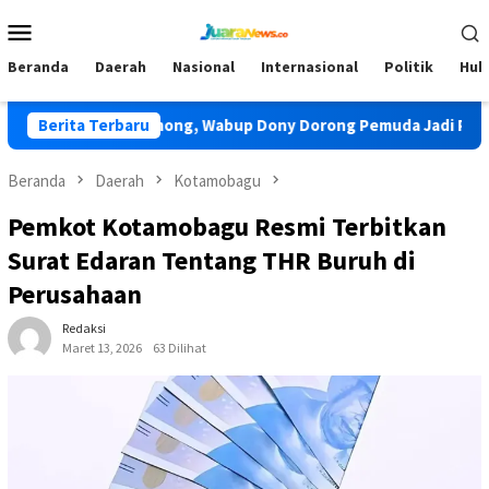
Loncat
Menu
ke
Mobile
konten
Beranda
Daerah
Nasional
Internasional
Politik
Huk
 TIDAR Bolmong, Wabup Dony Dorong Pemuda Jadi Pengawal Pe
Berita Terbaru
Beranda
Daerah
Kotamobagu
Pemkot Kotamobagu Resmi Terbitkan
Surat Edaran Tentang THR Buruh di
Perusahaan
Redaksi
Maret 13, 2026
63 Dilihat