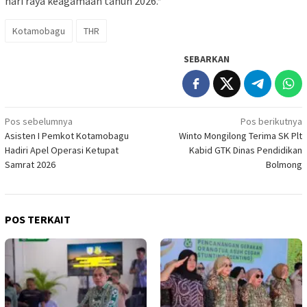
hari raya keagamaan tahun 2026.*
Kotamobagu
THR
SEBARKAN
Navigasi
Pos sebelumnya
Pos berikutnya
Asisten I Pemkot Kotamobagu
Winto Mongilong Terima SK Plt
pos
Hadiri Apel Operasi Ketupat
Kabid GTK Dinas Pendidikan
Samrat 2026
Bolmong
POS TERKAIT