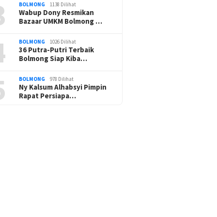
3
BOLMONG
1138 Dilihat
Wabup Dony Resmikan
Bazaar UMKM Bolmong …
4
BOLMONG
1026 Dilihat
36 Putra-Putri Terbaik
Bolmong Siap Kiba…
5
BOLMONG
978 Dilihat
Ny Kalsum Alhabsyi Pimpin
Rapat Persiapa…