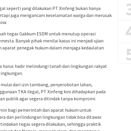
gal seperti yang dilakukan PT Xinfeng bukan hanya
tetapi juga mengancam keselamatan warga dan merusak
ow.
gkah tegas Gakkum ESDM untuk menutup operasi
esta. Banyak pihak menilai kasus ini menjadi ujian
dan aparat penegak hukum dalam menjaga kedaulatan
ara harus hadir melindungi tanah dan lingkungan rakyat
 lingkungan.
mulai dari izin tambang, penyerobotan lahan,
gunaan TKA ilegal, PT Xinfeng kini dihadapkan pada
an publik agar segera ditindak tanpa kompromi.
min bagi pemerintah dan aparat hukum untuk
a dan perlindungan lingkungan tidak bisa ditawar.
indakan tegas segera dilakukan, sehingga praktik
n rakyat dan Negara, merusak alam, dan menggerus