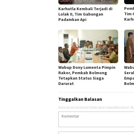
Pemk
Karhutla Kembali Terjadi di
Tim 
Lolak II, Tim Gabungan
Karh
Padamkan Api
Wabup Dony Lumenta Pimpin
Wabu
Rakor, Pemkab Bolmong
Sera
Tetapkan Status Siaga
Empa
Darurat
Bol
Tinggalkan Balasan
Alamat email Anda tidak akan dipublikasikan.
Ru