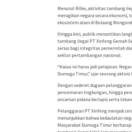
Menurut Rilke, aktivitas tambang ile
merugikan negara secara ekonomi, 
ekosistem alam di Bolaang Mongond
Hingga kini, publik menantikan lan
tambang ilegal PT Xinfeng Gemah Sem
serius bagi integritas pemerintah 
sektor pertambangan nasional.
“Kasus ini harus jadi pelajaran. Neg
Dumoga Timur,” ujar seorang aktivis
Dengan sederet dugaan pelanggaran 
pencemaran lingkungan, hingga peng
ancaman pidana berlapis serta tekan
Pelanggaran PT Xinfeng menjadi cer
menunjukkan bahwa kedaulatan negar
Masyarakat Dumoga Timur berharap t
tambang ilegal tidak lagi merugika