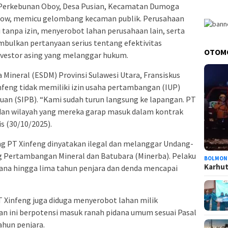
Perkebunan Oboy, Desa Pusian, Kecamatan Dumoga
ow, memicu gelombang kecaman publik. Perusahaan
i tanpa izin, menyerobot lahan perusahaan lain, serta
bulkan pertanyaan serius tentang efektivitas
OTOM
vestor asing yang melanggar hukum.
 Mineral (ESDM) Provinsi Sulawesi Utara, Fransiskus
eng tidak memiliki izin usaha pertambangan (IUP)
an (SIPB). “Kami sudah turun langsung ke lapangan. PT
, dan wilayah yang mereka garap masuk dalam kontrak
s (30/10/2025).
ng PT Xinfeng dinyatakan ilegal dan melanggar Undang-
 Pertambangan Mineral dan Batubara (Minerba). Pelaku
BOLMON
Karhutl
dana hingga lima tahun penjara dan denda mencapai
PT Xinfeng juga diduga menyerobot lahan milik
an ini berpotensi masuk ranah pidana umum sesuai Pasal
hun penjara.