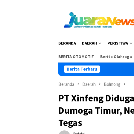
Loncat
ke
konten
BERANDA
DAERAH
PERISTIWA
BERITA OTOMOTIF
Berita Olahraga
Berita Terbaru
Beranda
Daerah
Bolmong
PT Xinfeng Didug
Dumoga Timur, Ne
Tegas
Redaksi