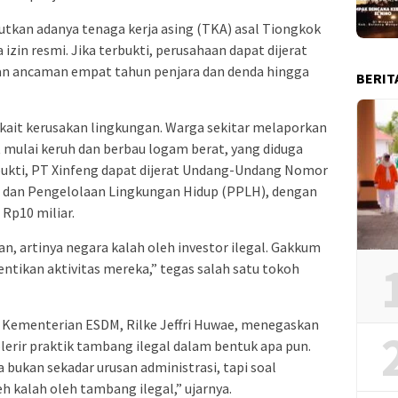
utkan adanya tenaga kerja asing (TKA) asal Tiongkok
izin resmi. Jika terbukti, perusahaan dapat dijerat
n ancaman empat tahun penjara dan denda hingga
BERIT
kait kerusakan lingkungan. Warga sekitar melaporkan
t mulai keruh dan berbau logam berat, yang diduga
bukti, PT Xinfeng dapat dijerat Undang-Undang Nomor
 dan Pengelolaan Lingkungan Hidup (PPLH), dengan
Rp10 miliar.
an, artinya negara kalah oleh investor ilegal. Gakkum
tikan aktivitas mereka,” tegas salah satu tokoh
 Kementerian ESDM, Rilke Jeffri Huwae, menegaskan
erir praktik tambang ilegal dalam bentuk apa pun.
bukan sekadar urusan administrasi, tapi soal
h kalah oleh tambang ilegal,” ujarnya.