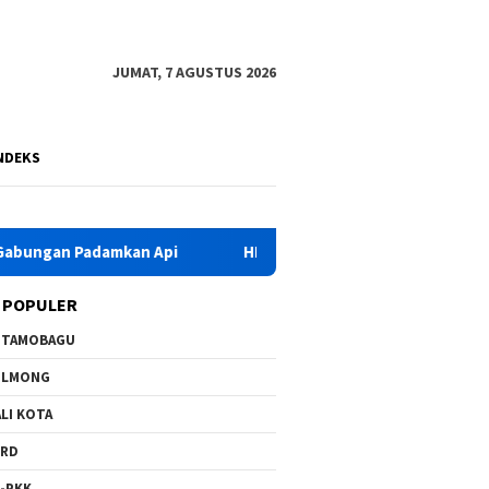
JUMAT, 7 AGUSTUS 2026
NDEKS
amkan Api
HKG PKK Ke-54, Bupati Yusra Instruksikan OP
 POPULER
OTAMOBAGU
OLMONG
LI KOTA
PRD
-PKK