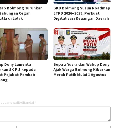
ab Bolmong Turunkan
BKD Bolmong Susun Roadmap
Gabungan Cegah
ETPD 2026–2029, Perkuat
utla di Lolak
Digitalisasi Keuangan Daerah
p Dony Lumenta
Bupati Yusra dan Wabup Dony
hkan SK Plt kepada
Ajak Warga Bolmong Kibarkan
t Pejabat Pemkab
Merah Putih Mulai 1 Agustus
mong
as yang wajib ditandai
*