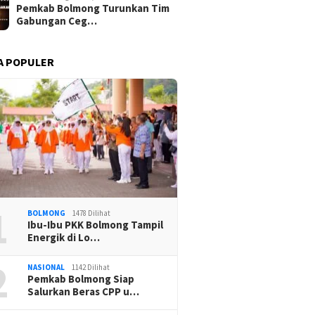
Pemkab Bolmong Turunkan Tim
Gabungan Ceg…
A POPULER
1
BOLMONG
1478 Dilihat
Ibu-Ibu PKK Bolmong Tampil
Energik di Lo…
2
NASIONAL
1142 Dilihat
Pemkab Bolmong Siap
Salurkan Beras CPP u…