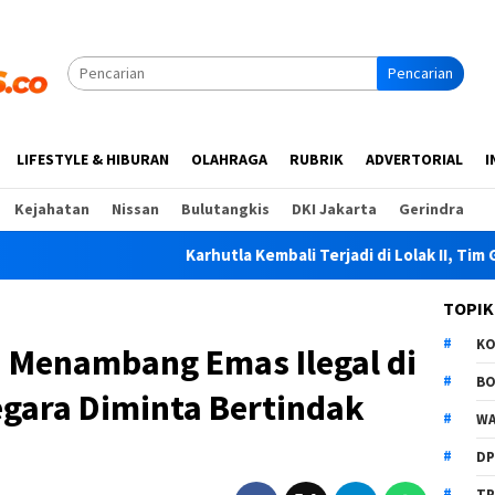
Pencarian
LIFESTYLE & HIBURAN
OLAHRAGA
RUBRIK
ADVERTORIAL
I
Kejahatan
Nissan
Bulutangkis
DKI Jakarta
Gerindra
Karhutla Kembali Terjadi di Lolak II, Tim Gabungan Pad
TOPIK
K
a Menambang Emas Ilegal di
B
gara Diminta Bertindak
WA
D
TP