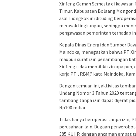
Xinfeng Gemah Semesta di kawasan 
Timur, Kabupaten Bolaang Mongond
asal Tiongkok ini dituding beroperas
merusak lingkungan, sehingga menim
pengawasan pemerintah terhadap in
Kepala Dinas Energi dan Sumber Daya
Maindoka, menegaskan bahwa PT Xinf
maupun surat izin penambangan batu
Xinfeng tidak memiliki izin apa pun
kerja PT JRBM,” kata Maindoka, Kami
Dengan temuan ini, aktivitas tamba
Undang Nomor 3 Tahun 2020 tentang
tambang tanpa izin dapat dijerat pi
Rp100 miliar.
Tidak hanya beroperasi tanpa izin, 
perusahaan lain. Dugaan penyerobot
385 KUHP, dengan ancaman empat ta