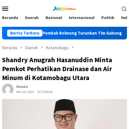
Loncat
Menu
ke
Mobile
konten
Beranda
Daerah
Nasional
Internasional
Politik
Huk
PKK
Berita Terbaru
Pemkab Bolmong Turunkan Tim Gabungan Cegah Karhu
Beranda
Daerah
Kotamobagu
Shandry Anugrah Hasanuddin Minta
Pemkot Perhatikan Drainase dan Air
Minum di Kotamobagu Utara
Redaksi
Mei 19, 2025
137 Dilihat