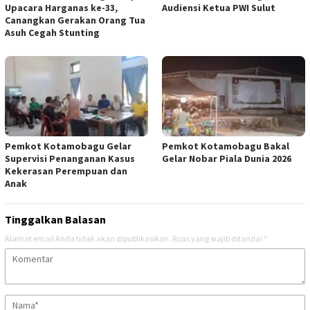
Upacara Harganas ke-33,
Audiensi Ketua PWI Sulut
Canangkan Gerakan Orang Tua
Asuh Cegah Stunting
Pemkot Kotamobagu Gelar
Pemkot Kotamobagu Bakal
Supervisi Penanganan Kasus
Gelar Nobar Piala Dunia 2026
Kekerasan Perempuan dan
Anak
Tinggalkan Balasan
Alamat email Anda tidak akan dipublikasikan.
Ruas yang wajib ditandai
*