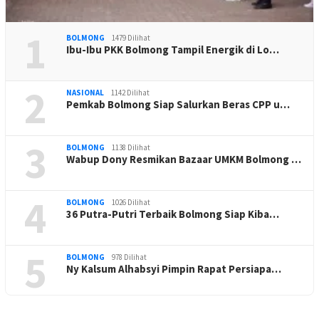
1
BOLMONG
1479 Dilihat
Ibu-Ibu PKK Bolmong Tampil Energik di Lo…
2
NASIONAL
1142 Dilihat
Pemkab Bolmong Siap Salurkan Beras CPP u…
3
BOLMONG
1138 Dilihat
Wabup Dony Resmikan Bazaar UMKM Bolmong …
4
BOLMONG
1026 Dilihat
36 Putra-Putri Terbaik Bolmong Siap Kiba…
5
BOLMONG
978 Dilihat
Ny Kalsum Alhabsyi Pimpin Rapat Persiapa…