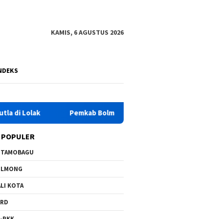
KAMIS, 6 AGUSTUS 2026
NDEKS
Pemkab Bolmong Raih Nilai Tertinggi Penilaian Ombudsman
 POPULER
OTAMOBAGU
OLMONG
LI KOTA
PRD
-PKK