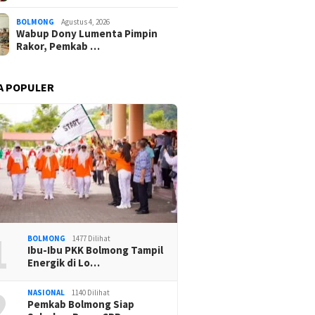
BOLMONG
Agustus 4, 2026
Wabup Dony Lumenta Pimpin
Rakor, Pemkab …
A POPULER
1
BOLMONG
1477 Dilihat
Ibu-Ibu PKK Bolmong Tampil
Energik di Lo…
2
NASIONAL
1140 Dilihat
Pemkab Bolmong Siap