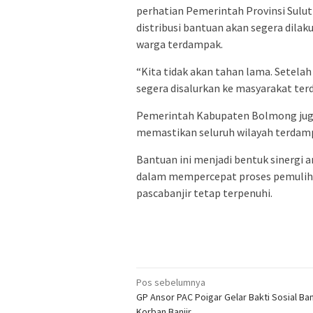
perhatian Pemerintah Provinsi Sul
distribusi bantuan akan segera dila
warga terdampak.
“Kita tidak akan tahan lama. Setela
segera disalurkan ke masyarakat terd
Pemerintah Kabupaten Bolmong juga 
memastikan seluruh wilayah terdam
Bantuan ini menjadi bentuk sinergi
dalam mempercepat proses pemulih
pascabanjir tetap terpenuhi.
Navigasi
Pos sebelumnya
GP Ansor PAC Poigar Gelar Bakti Sosial Ba
pos
Korban Banjir