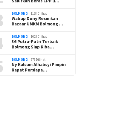
Salurkan Beras CPP u…
3
BOLMONG
1138 Dilihat
Wabup Dony Resmikan
Bazaar UMKM Bolmong …
4
BOLMONG
1025 Dilihat
36 Putra-Putri Terbaik
Bolmong Siap Kiba…
5
BOLMONG
976 Dilihat
Ny Kalsum Alhabsyi Pimpin
Rapat Persiapa…