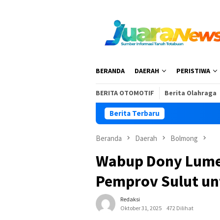
Loncat
ke
konten
BERANDA
DAERAH
PERISTIWA
BERITA OTOMOTIF
Berita Olahraga
Berita Terbaru
Pem
Beranda
Daerah
Bolmong
Wabup Dony Lumen
Pemprov Sulut un
Redaksi
Oktober 31, 2025
472 Dilihat