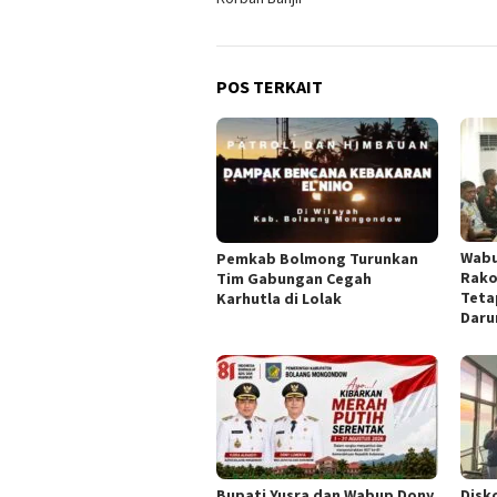
POS TERKAIT
Wabu
Pemkab Bolmong Turunkan
Rako
Tim Gabungan Cegah
Teta
Karhutla di Lolak
Daru
Bupati Yusra dan Wabup Dony
Disk