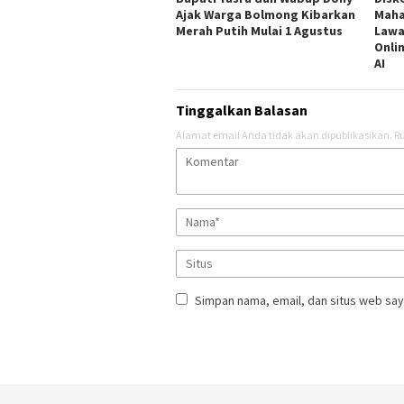
Ajak Warga Bolmong Kibarkan
Maha
Merah Putih Mulai 1 Agustus
Lawa
Onli
AI
Tinggalkan Balasan
Alamat email Anda tidak akan dipublikasikan.
Ru
Simpan nama, email, dan situs web say