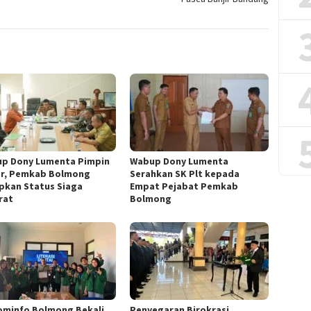
p Dony Lumenta Pimpin
Wabup Dony Lumenta
r, Pemkab Bolmong
Serahkan SK Plt kepada
pkan Status Siaga
Empat Pejabat Pemkab
rat
Bolmong
ominfo Bolmong Bekali
Penyegaran Birokrasi