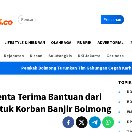
Pencarian
LIFESTYLE & HIBURAN
OLAHRAGA
RUBRIK
ADVERTORIAL
I
Kejahatan
Nissan
Bulutangkis
DKI Jakarta
Gerindra
kab Bolmong Turunkan Tim Gabungan Cegah Karhutla di Lolak
TOPIK
K
ta Terima Bantuan dari
B
tuk Korban Banjir Bolmong
WA
D
TP