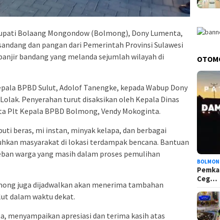
upati Bolaang Mongondow (Bolmong), Dony Lumenta,
andang dan pangan dari Pemerintah Provinsi Sulawesi
banjir bandang yang melanda sejumlah wilayah di
OTOM
epala BPBD Sulut, Adolof Tanengke, kepada Wabup Dony
olak. Penyerahan turut disaksikan oleh Kepala Dinas
rta Plt Kepala BPBD Bolmong, Vendy Mokoginta.
uti beras, mi instan, minyak kelapa, dan berbagai
uhkan masyarakat di lokasi terdampak bencana. Bantuan
eban warga yang masih dalam proses pemulihan
BOLMON
Pemka
Ceg…
lmong juga dijadwalkan akan menerima tambahan
ulut dalam waktu dekat.
, menyampaikan apresiasi dan terima kasih atas