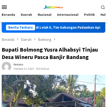
Loncat
Menu
ke
Mobile
konten
Beranda
Daerah
Nasional
Internasional
Politik
Huk
ali Terjadi di Lolak II, Tim Gabungan Padamkan Api
Berita Terbaru
HKG P
Beranda
Daerah
Bolmong
Bupati Bolmong Yusra Alhabsyi Tinjau
Desa Wineru Pasca Banjir Bandang
Redaksi
Oktober 31, 2025
423 Dilihat