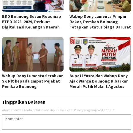
BKD Bolmong Susun Roadmap
Wabup Dony Lumenta Pimpin
ETPD 2026–2029, Perkuat
Rakor, Pemkab Bolmong
Digitalisasi Keuangan Daerah
Tetapkan Status Siaga Darurat
Wabup Dony Lumenta Serahkan
Bupati Yusra dan Wabup Dony
SK Plt kepada Empat Pejabat
Ajak Warga Bolmong Kibarkan
Pemkab Bolmong
Merah Putih Mulai 1 Agustus
Tinggalkan Balasan
Alamat email Anda tidak akan dipublikasikan.
Ruas yang wajib ditandai
*