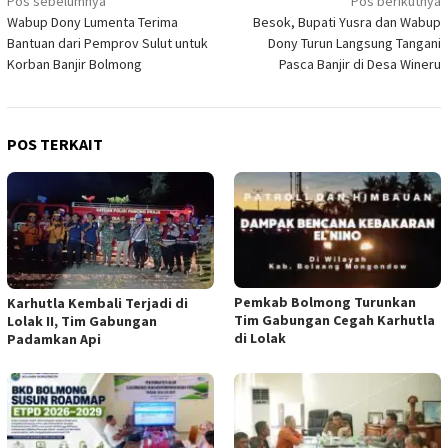
Navigasi
Pos sebelumnya
Pos berikutnya
Wabup Dony Lumenta Terima
Besok, Bupati Yusra dan Wabup
pos
Bantuan dari Pemprov Sulut untuk
Dony Turun Langsung Tangani
Korban Banjir Bolmong
Pasca Banjir di Desa Wineru
POS TERKAIT
Pemkab Bolmong Turunkan
Karhutla Kembali Terjadi di
Tim Gabungan Cegah Karhutla
Lolak II, Tim Gabungan
di Lolak
Padamkan Api