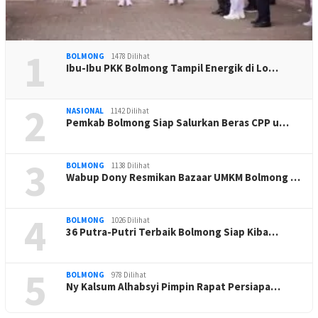
1
BOLMONG
1478 Dilihat
Ibu-Ibu PKK Bolmong Tampil Energik di Lo…
2
NASIONAL
1142 Dilihat
Pemkab Bolmong Siap Salurkan Beras CPP u…
3
BOLMONG
1138 Dilihat
Wabup Dony Resmikan Bazaar UMKM Bolmong …
4
BOLMONG
1026 Dilihat
36 Putra-Putri Terbaik Bolmong Siap Kiba…
5
BOLMONG
978 Dilihat
Ny Kalsum Alhabsyi Pimpin Rapat Persiapa…