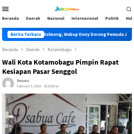
Loncat
Menu
ke
Mobile
konten
Beranda
Daerah
Nasional
Internasional
Politik
Huk
unas TIDAR Bolmong, Wabup Dony Dorong Pemuda Jadi Pengawa
Berita Terbaru
Beranda
Daerah
Kotamobagu
Wali Kota Kotamobagu Pimpin Rapat
Kesiapan Pasar Senggol
Redaksi
Februari 5, 2026
62 Dilihat