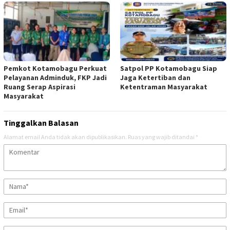
Pemkot Kotamobagu Perkuat
Satpol PP Kotamobagu Siap
Pelayanan Adminduk, FKP Jadi
Jaga Ketertiban dan
Ruang Serap Aspirasi
Ketentraman Masyarakat
Masyarakat
Tinggalkan Balasan
Alamat email Anda tidak akan dipublikasikan.
Ruas yang wajib ditandai
*