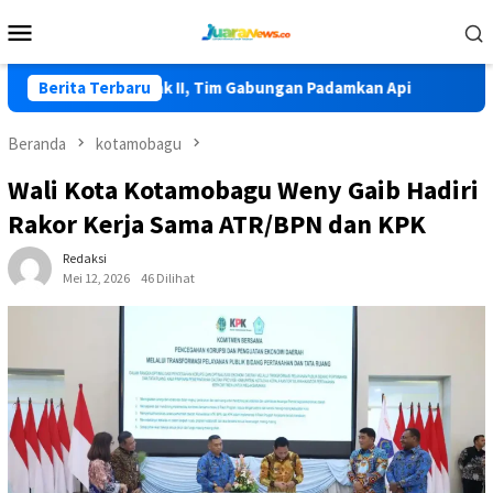
Loncat
Menu
ke
Mobile
konten
rjadi di Lolak II, Tim Gabungan Padamkan Api
Berita Terbaru
HKG PKK Ke
Beranda
kotamobagu
Wali Kota Kotamobagu Weny Gaib Hadiri
Rakor Kerja Sama ATR/BPN dan KPK
Redaksi
Mei 12, 2026
46 Dilihat