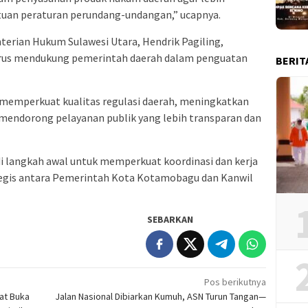
ntuan peraturan perundang-undangan,” ucapnya.
erian Hukum Sulawesi Utara, Hendrik Pagiling,
us mendukung pemerintah daerah dalam penguatan
BERIT
t memperkuat kualitas regulasi daerah, meningkatkan
mendorong pelayanan publik yang lebih transparan dan
i langkah awal untuk memperkuat koordinasi dan kerja
egis antara Pemerintah Kota Kotamobagu dan Kanwil
SEBARKAN
Pos berikutnya
at Buka
Jalan Nasional Dibiarkan Kumuh, ASN Turun Tangan—