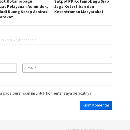
kot Kotamobagu
Satpol PP Kotamobagu Siap
uat Pelayanan Adminduk,
Jaga Ketertiban dan
Jadi Ruang Serap Aspirasi
Ketentraman Masyarakat
arakat
as yang wajib ditandai
*
a pada peramban ini untuk komentar saya berikutnya.