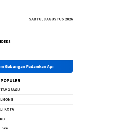
SABTU, 8 AGUSTUS 2026
NDEKS
an Padamkan Api
HKG PKK Ke-54, Bupati Yusra Instruksik
 POPULER
OTAMOBAGU
OLMONG
LI KOTA
PRD
-PKK