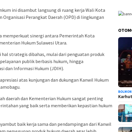
m ini disambut langsung di ruang kerja Wali Kota
an Organisasi Perangkat Daerah (OPD) di lingkungan
OTOM
aya memperkuat sinergi antara Pemerintah Kota
enterian Hukum Sulawesi Utara.
hal strategis dibahas, mulai dari penguatan produk
 pelayanan publik berbasis hukum, hingga
i dan Informasi Hukum (JDIH).
apresiasi atas kunjungan dan dukungan Kanwil Hukum
tamobagu.
BOLMON
Karhutl
ntah daerah dan Kementerian Hukum sangat penting
erintahan yang baik serta memberikan kepastian hukum
ambut baik kerja sama dan pendampingan dari Kanwil
am penyusunan produk hukum daerah agar lebih