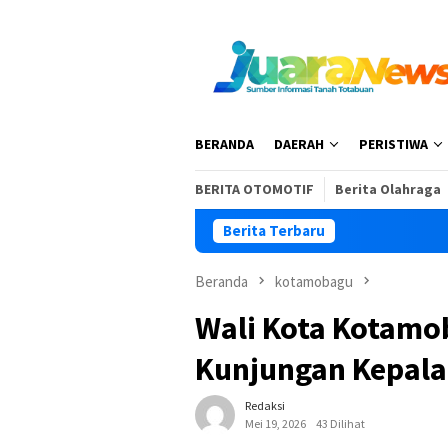
Loncat
ke
konten
BERANDA
DAERAH
PERISTIWA
BERITA OTOMOTIF
Berita Olahraga
Berita Terbaru
Beranda
kotamobagu
Wali Kota Kotamo
Kunjungan Kepal
Redaksi
Mei 19, 2026
43 Dilihat