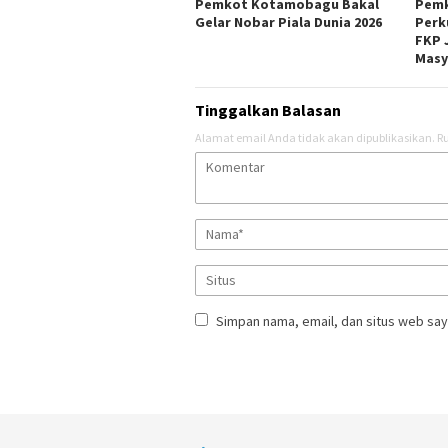
Pemkot Kotamobagu Bakal
Pem
Gelar Nobar Piala Dunia 2026
Perk
FKP 
Masy
Tinggalkan Balasan
Alamat email Anda tidak akan dipublikasikan.
Ru
Simpan nama, email, dan situs web say