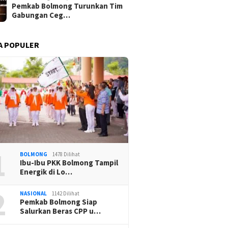
Pemkab Bolmong Turunkan Tim
Gabungan Ceg…
A POPULER
1
BOLMONG
1478 Dilihat
Ibu-Ibu PKK Bolmong Tampil
Energik di Lo…
2
NASIONAL
1142 Dilihat
Pemkab Bolmong Siap
Salurkan Beras CPP u…