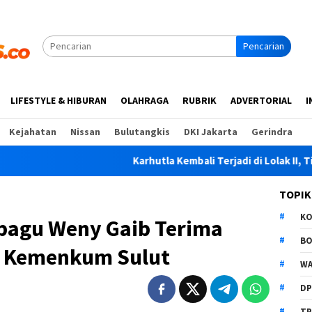
Pencarian
LIFESTYLE & HIBURAN
OLAHRAGA
RUBRIK
ADVERTORIAL
I
Kejahatan
Nissan
Bulutangkis
DKI Jakarta
Gerindra
Karhutla Kembali Terjadi di Lolak II, Tim Gabung
TOPIK
K
bagu Weny Gaib Terima
B
a Kemenkum Sulut
WA
D
TP