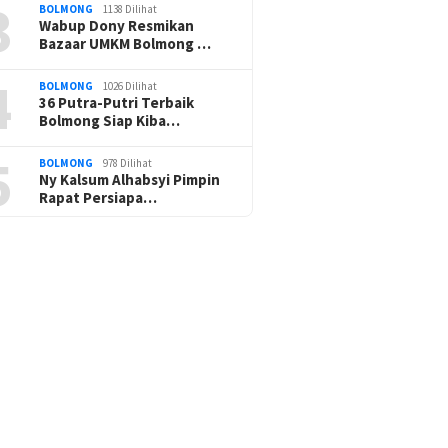
3
BOLMONG
1138 Dilihat
Wabup Dony Resmikan
Bazaar UMKM Bolmong …
4
BOLMONG
1026 Dilihat
36 Putra-Putri Terbaik
Bolmong Siap Kiba…
5
BOLMONG
978 Dilihat
Ny Kalsum Alhabsyi Pimpin
Rapat Persiapa…