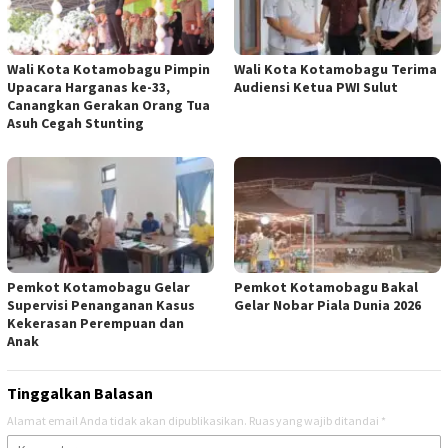
Wali Kota Kotamobagu Pimpin
Wali Kota Kotamobagu Terima
Upacara Harganas ke-33,
Audiensi Ketua PWI Sulut
Canangkan Gerakan Orang Tua
Asuh Cegah Stunting
Pemkot Kotamobagu Gelar
Pemkot Kotamobagu Bakal
Supervisi Penanganan Kasus
Gelar Nobar Piala Dunia 2026
Kekerasan Perempuan dan
Anak
Tinggalkan Balasan
Alamat email Anda tidak akan dipublikasikan.
Ruas yang wajib ditandai
*