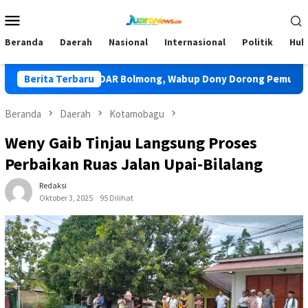
Loncat
Menu
ke
Mobile
konten
Beranda
Daerah
Nasional
Internasional
Politik
Huk
han Tunas TIDAR Bolmong, Wabup Dony Dorong Pemuda Jadi Pen
Berita Terbaru
Beranda
Daerah
Kotamobagu
Weny Gaib Tinjau Langsung Proses
Perbaikan Ruas Jalan Upai-Bilalang
Redaksi
Oktober 3, 2025
95 Dilihat