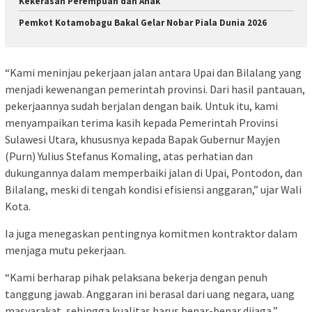
Kekerasan Perempuan dan Anak
Pemkot Kotamobagu Bakal Gelar Nobar Piala Dunia 2026
“Kami meninjau pekerjaan jalan antara Upai dan Bilalang yang
menjadi kewenangan pemerintah provinsi. Dari hasil pantauan,
pekerjaannya sudah berjalan dengan baik. Untuk itu, kami
menyampaikan terima kasih kepada Pemerintah Provinsi
Sulawesi Utara, khususnya kepada Bapak Gubernur Mayjen
(Purn) Yulius Stefanus Komaling, atas perhatian dan
dukungannya dalam memperbaiki jalan di Upai, Pontodon, dan
Bilalang, meski di tengah kondisi efisiensi anggaran,” ujar Wali
Kota.
Ia juga menegaskan pentingnya komitmen kontraktor dalam
menjaga mutu pekerjaan.
“Kami berharap pihak pelaksana bekerja dengan penuh
tanggung jawab. Anggaran ini berasal dari uang negara, uang
masyarakat, sehingga kualitas harus benar-benar dijaga,”