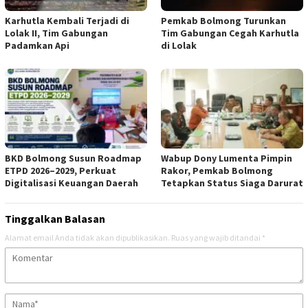
Karhutla Kembali Terjadi di
Pemkab Bolmong Turunkan
Lolak II, Tim Gabungan
Tim Gabungan Cegah Karhutla
Padamkan Api
di Lolak
BKD Bolmong Susun Roadmap
Wabup Dony Lumenta Pimpin
ETPD 2026–2029, Perkuat
Rakor, Pemkab Bolmong
Digitalisasi Keuangan Daerah
Tetapkan Status Siaga Darurat
Tinggalkan Balasan
Alamat email Anda tidak akan dipublikasikan.
Ruas yang wajib ditandai
*