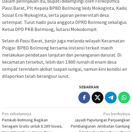
Dalam peninjauan itu, Bupati didampingi oleh Forkopimca
Passi Barat, Plt Kepala BPBD Bolmong Vedy Mokoginta, Kadis
Sosial Erni Mokoginta, serta jajaran pemerintah desa
setempat. Turut hadir pula anggota DPRD Bolmong sekaligus
Ketua DPD PKB Bolmong, Sutarsi Mokodompit.
Selain di Passi Barat, banjir juga melanda wilayah Kecamatan
Poigar. BPBD Bolmong bersama instansi terkait masih
melakukan pendataan lanjutan dan penanganan darurat. Di
kecamatan tersebut, lebih dari 1.800 rumah di enam desa
sempat terendam akibat luapan sungai, namun kini kondisi air
dilaporkan telah berangsur surut.
SEBARKAN
Navigasi
Pos sebelumnya
Pos berikutnya
Pemkab Bolmong Bagikan
Jayadi Paputungan Perjuangkan
pos
Seragam Gratis untuk 8.289 Siswa,
Pembangunan Jembatan Gantung