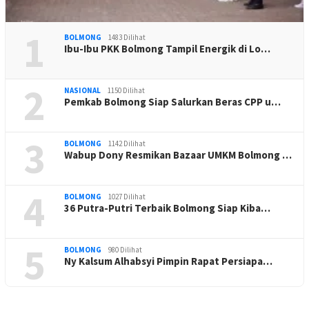
1
BOLMONG
1483 Dilihat
Ibu-Ibu PKK Bolmong Tampil Energik di Lo…
2
NASIONAL
1150 Dilihat
Pemkab Bolmong Siap Salurkan Beras CPP u…
3
BOLMONG
1142 Dilihat
Wabup Dony Resmikan Bazaar UMKM Bolmong …
4
BOLMONG
1027 Dilihat
36 Putra-Putri Terbaik Bolmong Siap Kiba…
5
BOLMONG
980 Dilihat
Ny Kalsum Alhabsyi Pimpin Rapat Persiapa…