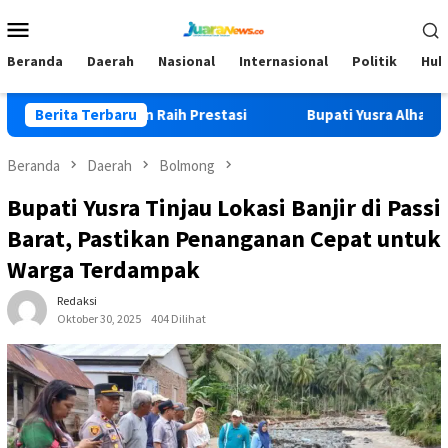
Loncat
Menu
ke
Mobile
konten
Beranda
Daerah
Nasional
Internasional
Politik
Huk
akter dan Raih Prestasi
Berita Terbaru
Bupati Yusra Alhabsyi Datangi
Beranda
Daerah
Bolmong
Bupati Yusra Tinjau Lokasi Banjir di Passi
Barat, Pastikan Penanganan Cepat untuk
Warga Terdampak
Redaksi
Oktober 30, 2025
404 Dilihat