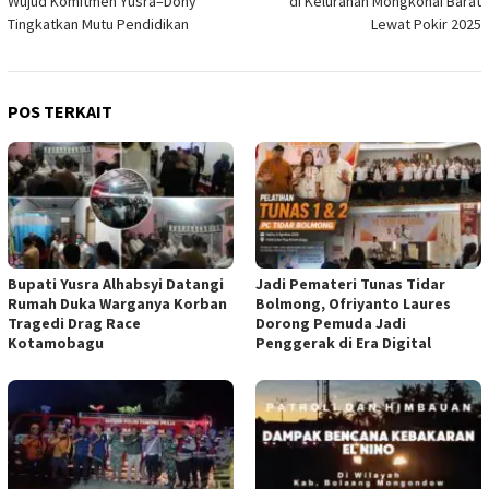
Wujud Komitmen Yusra–Dony
di Kelurahan Mongkonai Barat
Tingkatkan Mutu Pendidikan
Lewat Pokir 2025
POS TERKAIT
Bupati Yusra Alhabsyi Datangi
Jadi Pemateri Tunas Tidar
Rumah Duka Warganya Korban
Bolmong, Ofriyanto Laures
Tragedi Drag Race
Dorong Pemuda Jadi
Kotamobagu
Penggerak di Era Digital