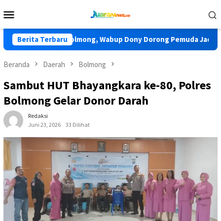
Loncat
Menu
ke
Mobile
konten
nas TIDAR Bolmong, Wabup Dony Dorong Pemuda Jadi Pengawal
Berita Terbaru
Beranda
Daerah
Bolmong
Sambut HUT Bhayangkara ke-80, Polres
Bolmong Gelar Donor Darah
Redaksi
Juni 23, 2026
33 Dilihat