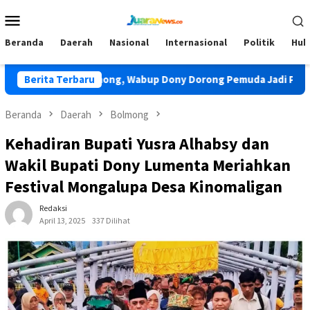
Loncat
Menu
ke
Mobile
konten
Beranda
Daerah
Nasional
Internasional
Politik
Huk
s TIDAR Bolmong, Wabup Dony Dorong Pemuda Jadi Pengawal Pe
Berita Terbaru
Beranda
Daerah
Bolmong
Kehadiran Bupati Yusra Alhabsy dan
Wakil Bupati Dony Lumenta Meriahkan
Festival Mongalupa Desa Kinomaligan
Redaksi
April 13, 2025
337 Dilihat