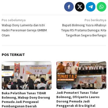
Navigasi
Pos sebelumnya
Pos berikutnya
Wabup Dony Lumenta dan Istri
Bupati Bolmong Yusra Alhabsyi
pos
Hadiri Peresmian Gereja GMIBM
Tinjau RS Pratama Dumoga: Kita
Otam
Targetkan Segera Berfungsi
POS TERKAIT
Jadi Pemateri Tunas Tidar
Buka Pelatihan Tunas TIDAR
Bolmong, Ofriyanto Laures
Bolmong, Wabup Dony Dorong
Dorong Pemuda Jadi
Pemuda Jadi Pengawal
Penggerak di Era Digital
Pembangunan Daerah