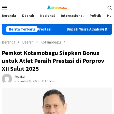
Loncat
Menu
ke
Mobile
konten
Beranda
Daerah
Nasional
Internasional
Politik
Huk
 dan Raih Prestasi
Berita Terbaru
Bupati Yusra Alhabsyi Datangi Ruma
Beranda
Daerah
Kotamobagu
Pemkot Kotamobagu Siapkan Bonus
untuk Atlet Peraih Prestasi di Porprov
XII Sulut 2025
Redaksi
November 27, 2025
131 Dilihat