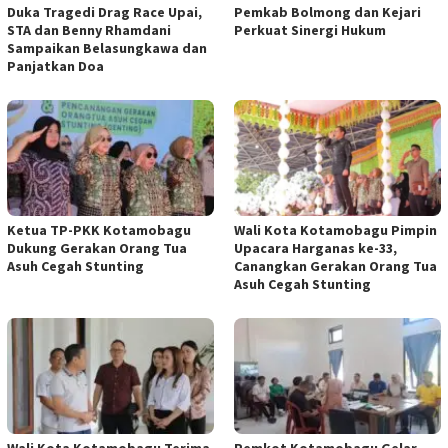
Duka Tragedi Drag Race Upai,
Pemkab Bolmong dan Kejari
STA dan Benny Rhamdani
Perkuat Sinergi Hukum
Sampaikan Belasungkawa dan
Panjatkan Doa
Ketua TP-PKK Kotamobagu
Wali Kota Kotamobagu Pimpin
Dukung Gerakan Orang Tua
Upacara Harganas ke-33,
Asuh Cegah Stunting
Canangkan Gerakan Orang Tua
Asuh Cegah Stunting
Wali Kota Kotamobagu Terima
Pemkot Kotamobagu Gelar