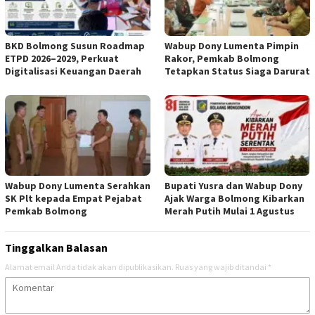
BKD Bolmong Susun Roadmap
Wabup Dony Lumenta Pimpin
ETPD 2026–2029, Perkuat
Rakor, Pemkab Bolmong
Digitalisasi Keuangan Daerah
Tetapkan Status Siaga Darurat
Wabup Dony Lumenta Serahkan
Bupati Yusra dan Wabup Dony
SK Plt kepada Empat Pejabat
Ajak Warga Bolmong Kibarkan
Pemkab Bolmong
Merah Putih Mulai 1 Agustus
Tinggalkan Balasan
Alamat email Anda tidak akan dipublikasikan.
Ruas yang wajib ditandai
*