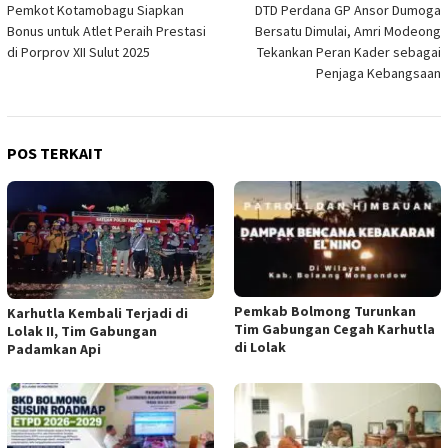
Pemkot Kotamobagu Siapkan
DTD Perdana GP Ansor Dumoga
pos
Bonus untuk Atlet Peraih Prestasi
Bersatu Dimulai, Amri Modeong
di Porprov XII Sulut 2025
Tekankan Peran Kader sebagai
Penjaga Kebangsaan
POS TERKAIT
Pemkab Bolmong Turunkan
Karhutla Kembali Terjadi di
Tim Gabungan Cegah Karhutla
Lolak II, Tim Gabungan
di Lolak
Padamkan Api