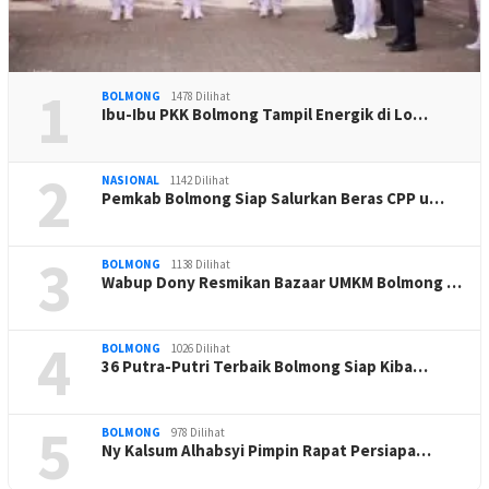
1
BOLMONG
1478 Dilihat
Ibu-Ibu PKK Bolmong Tampil Energik di Lo…
2
NASIONAL
1142 Dilihat
Pemkab Bolmong Siap Salurkan Beras CPP u…
3
BOLMONG
1138 Dilihat
Wabup Dony Resmikan Bazaar UMKM Bolmong …
4
BOLMONG
1026 Dilihat
36 Putra-Putri Terbaik Bolmong Siap Kiba…
5
BOLMONG
978 Dilihat
Ny Kalsum Alhabsyi Pimpin Rapat Persiapa…