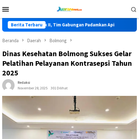
Loncat
Menu
ke
Mobile
konten
 Lolak II, Tim Gabungan Padamkan Api
Berita Terbaru
HKG PKK Ke-54, Bup
Beranda
Daerah
Bolmong
Dinas Kesehatan Bolmong Sukses Gelar
Pelatihan Pelayanan Kontrasepsi Tahun
2025
Redaksi
November 28, 2025
301 Dilihat