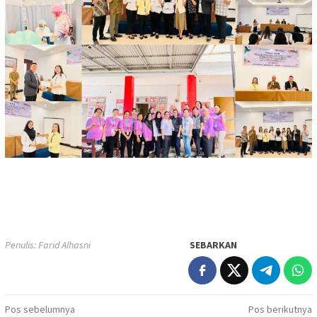
Penulis: Farid Alhasni
SEBARKAN
Navigasi
Pos sebelumnya
Pos berikutnya