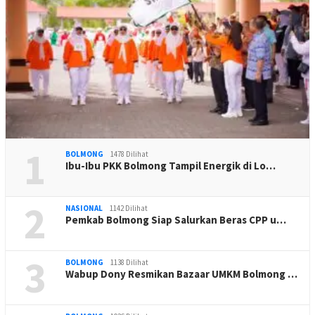
1
BOLMONG
1478 Dilihat
Ibu-Ibu PKK Bolmong Tampil Energik di Lo…
2
NASIONAL
1142 Dilihat
Pemkab Bolmong Siap Salurkan Beras CPP u…
3
BOLMONG
1138 Dilihat
Wabup Dony Resmikan Bazaar UMKM Bolmong …