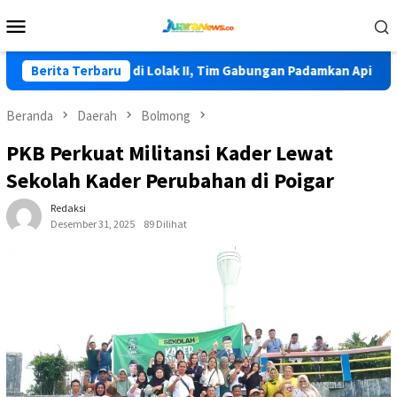
Loncat
Menu
ke
Mobile
konten
bali Terjadi di Lolak II, Tim Gabungan Padamkan Api
Berita Terbaru
HKG 
Beranda
Daerah
Bolmong
PKB Perkuat Militansi Kader Lewat
Sekolah Kader Perubahan di Poigar
Redaksi
Desember 31, 2025
89 Dilihat