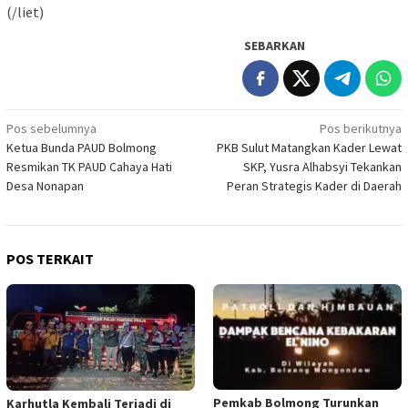
(/liet)
SEBARKAN
Navigasi
Pos sebelumnya
Pos berikutnya
Ketua Bunda PAUD Bolmong
PKB Sulut Matangkan Kader Lewat
pos
Resmikan TK PAUD Cahaya Hati
SKP, Yusra Alhabsyi Tekankan
Desa Nonapan
Peran Strategis Kader di Daerah
POS TERKAIT
Pemkab Bolmong Turunkan
Karhutla Kembali Terjadi di