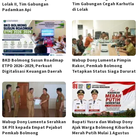
Tim Gabungan Cegah Karhutla
Lolak II, Tim Gabungan
di Lolak
Padamkan Api
BKD Bolmong Susun Roadmap
Wabup Dony Lumenta Pimpin
ETPD 2026–2029, Perkuat
Rakor, Pemkab Bolmong
Digitalisasi Keuangan Daerah
Tetapkan Status Siaga Darurat
Wabup Dony Lumenta Serahkan
Bupati Yusra dan Wabup Dony
SK Plt kepada Empat Pejabat
Ajak Warga Bolmong Kibarkan
Pemkab Bolmong
Merah Putih Mulai 1 Agustus