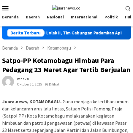
Loncat
Menu
ke
Mobile
konten
Beranda
Daerah
Nasional
Internasional
Politik
Huk
 Kembali Terjadi di Lolak II, Tim Gabungan Padamkan Api
Berita Terbaru
Beranda
Daerah
Kotamobagu
Satpo-PP Kotamobagu Himbau Para
Pedagang 23 Maret Agar Tertib Berjualan
Redaksi
Oktober 30, 2025
92 Dilihat
Juara.news, KOTAMOBAGU-
Guna menjaga ketertiban umum
dan kelancaran arus lalu lintas, Satuan Polisi Pamong Praja
(Satpol PP) Kota Kotamobagu melaksanakan kegiatan
himbauan dan patroli pengawasan (patwas) di kawasan Pasar
23 Maret serta sepanjang Jalan Kartini dan Jalan Bumbungon,