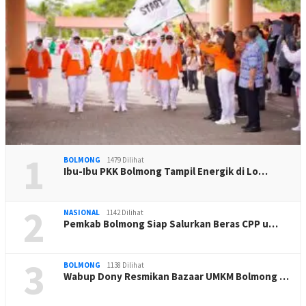
1
BOLMONG
1479 Dilihat
Ibu-Ibu PKK Bolmong Tampil Energik di Lo…
2
NASIONAL
1142 Dilihat
Pemkab Bolmong Siap Salurkan Beras CPP u…
3
BOLMONG
1138 Dilihat
Wabup Dony Resmikan Bazaar UMKM Bolmong …