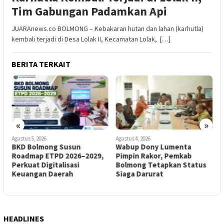
Tim Gabungan Padamkan Api
JUARAnews.co BOLMONG – Kebakaran hutan dan lahan (karhutla)
kembali terjadi di Desa Lolak II, Kecamatan Lolak, […]
BERITA TERKAIT
«
»
Agustus 5, 2026
Agustus 4, 2026
A
n
BKD Bolmong Susun
Wabup Dony Lumenta
Roadmap ETPD 2026–2029,
Pimpin Rakor, Pemkab
S
Perkuat Digitalisasi
Bolmong Tetapkan Status
E
Keuangan Daerah
Siaga Darurat
HEADLINES